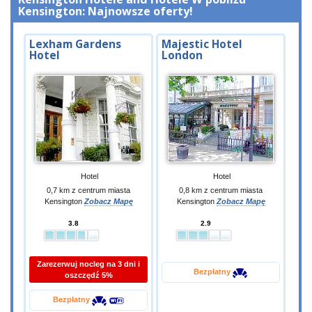
Kensington: Najnowsze oferty!
Lexham Gardens
Majestic Hotel
Hotel
London
Hotel
Hotel
0,7 km z centrum miasta
0,8 km z centrum miasta
Kensington
Zobacz Mapę
Kensington
Zobacz Mapę
3.8
2.9
Zarezerwuj nocleg na 3 dni i
Bezpłatny
oszczędź 5%
Bezpłatny