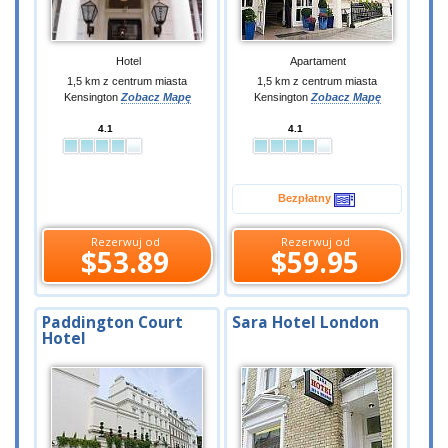
Hotel
Apartament
1,5 km z centrum miasta
1,5 km z centrum miasta
Kensington
Zobacz Mapę
Kensington
Zobacz Mapę
4.1
4.1
Bezpłatny
Rezerwuj od
Rezerwuj od
$53.89
$59.95
Paddington Court
Sara Hotel London
Hotel