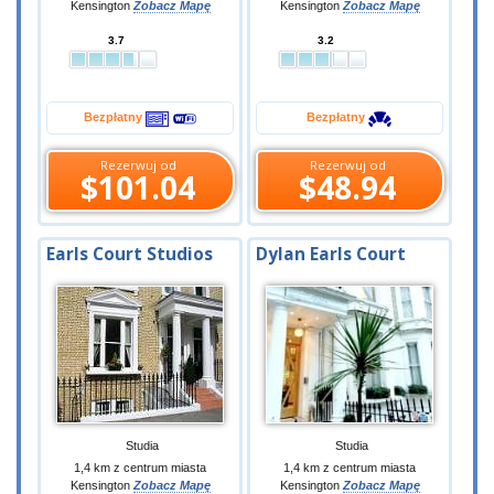
Kensington
Zobacz Mapę
Kensington
Zobacz Mapę
3.7
3.2
Bezpłatny
Bezpłatny
Rezerwuj od
Rezerwuj od
$101.04
$48.94
Earls Court Studios
Dylan Earls Court
Studia
Studia
1,4 km z centrum miasta
1,4 km z centrum miasta
Kensington
Zobacz Mapę
Kensington
Zobacz Mapę