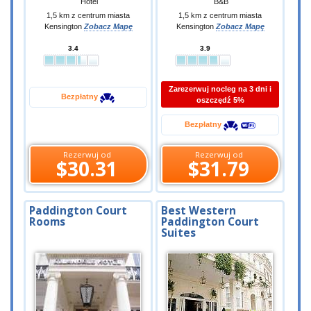
Hotel
B&B
1,5 km z centrum miasta
1,5 km z centrum miasta
Kensington
Zobacz Mapę
Kensington
Zobacz Mapę
3.4
3.9
Zarezerwuj nocleg na 3 dni i
Bezpłatny
oszczędź 5%
Bezpłatny
Rezerwuj od
Rezerwuj od
$30.31
$31.79
Paddington Court
Best Western
Rooms
Paddington Court
Suites