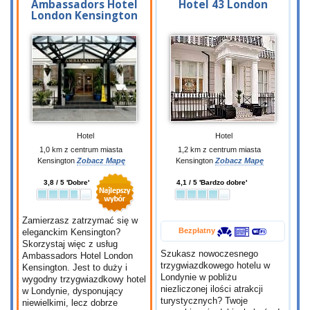
Ambassadors Hotel
Hotel 43 London
London Kensington
Hotel
Hotel
1,0 km z centrum miasta
1,2 km z centrum miasta
Kensington
Zobacz Mapę
Kensington
Zobacz Mapę
3,8 / 5 'Dobre'
4,1 / 5 'Bardzo dobre'
Zamierzasz zatrzymać się w
Bezpłatny
eleganckim Kensington?
Skorzystaj więc z usług
Szukasz nowoczesnego
Ambassadors Hotel London
trzygwiazdkowego hotelu w
Kensington. Jest to duży i
Londynie w pobliżu
wygodny trzygwiazdkowy hotel
niezliczonej ilości atrakcji
w Londynie, dysponujący
turystycznych? Twoje
niewielkimi, lecz dobrze