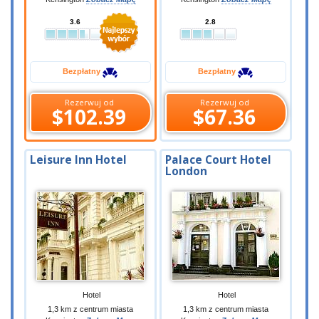
3.6
2.8
Bezpłatny
Bezpłatny
Rezerwuj od
Rezerwuj od
$102.39
$67.36
Leisure Inn Hotel
Palace Court Hotel
London
Hotel
Hotel
1,3 km z centrum miasta
1,3 km z centrum miasta