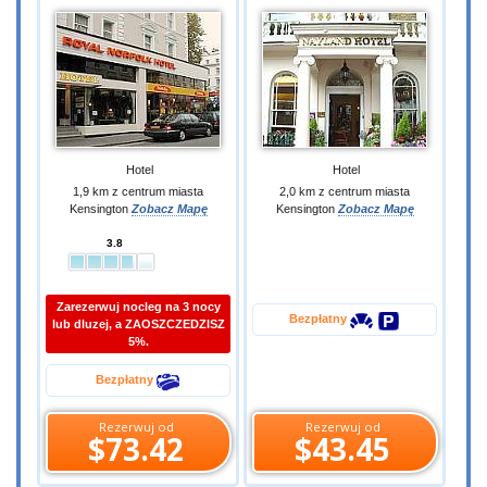
Hotel
Hotel
1,9 km z centrum miasta
2,0 km z centrum miasta
Kensington
Zobacz Mapę
Kensington
Zobacz Mapę
3.8
Zarezerwuj nocleg na 3 nocy
Bezpłatny
lub dluzej, a ZAOSZCZEDZISZ
5%.
Bezpłatny
Rezerwuj od
Rezerwuj od
$73.42
$43.45