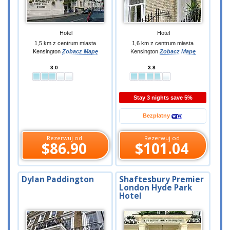
Hotel
Hotel
1,5 km z centrum miasta
1,6 km z centrum miasta
Kensington
Zobacz Mapę
Kensington
Zobacz Mapę
3.0
3.8
Stay 3 nights save 5%
Bezpłatny
Rezerwuj od
Rezerwuj od
$86.90
$101.04
Dylan Paddington
Shaftesbury Premier
London Hyde Park
Hotel