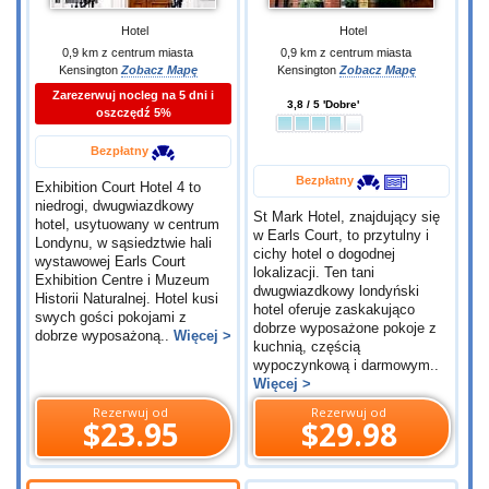
Hotel
Hotel
0,9 km z centrum miasta
0,9 km z centrum miasta
Kensington
Zobacz Mapę
Kensington
Zobacz Mapę
Zarezerwuj nocleg na 5 dni i
3,8 / 5 'Dobre'
oszczędź 5%
Bezpłatny
Bezpłatny
Exhibition Court Hotel 4 to
niedrogi, dwugwiazdkowy
St Mark Hotel, znajdujący się
hotel, usytuowany w centrum
w Earls Court, to przytulny i
Londynu, w sąsiedztwie hali
cichy hotel o dogodnej
wystawowej Earls Court
lokalizacji. Ten tani
Exhibition Centre i Muzeum
dwugwiazdkowy londyński
Historii Naturalnej. Hotel kusi
hotel oferuje zaskakująco
swych gości pokojami z
dobrze wyposażone pokoje z
dobrze wyposażoną..
Więcej >
kuchnią, częścią
wypoczynkową i darmowym..
Więcej >
Rezerwuj od
Rezerwuj od
$23.95
$29.98