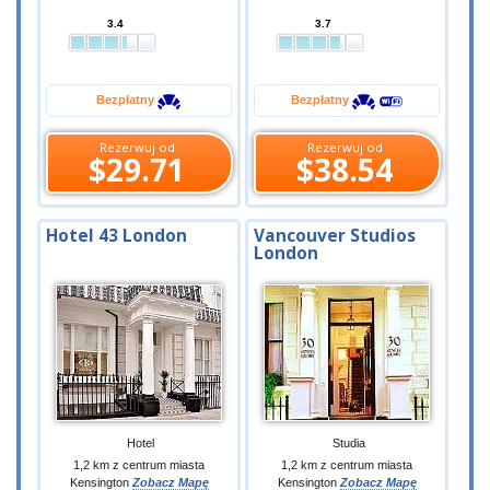
3.4
3.7
Bezpłatny
Bezpłatny
Rezerwuj od
Rezerwuj od
$29.71
$38.54
Hotel 43 London
Vancouver Studios
London
Hotel
Studia
1,2 km z centrum miasta
1,2 km z centrum miasta
Kensington
Zobacz Mapę
Kensington
Zobacz Mapę