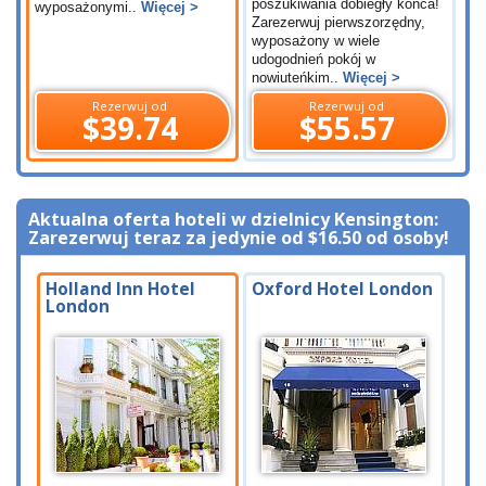
poszukiwania dobiegły końca!
wyposażonymi..
Więcej >
Zarezerwuj pierwszorzędny,
wyposażony w wiele
udogodnień pokój w
nowiuteńkim..
Więcej >
Rezerwuj od
Rezerwuj od
$39.74
$55.57
Aktualna oferta hoteli w dzielnicy Kensington:
Zarezerwuj teraz za jedynie od
$16.50
od osoby!
Holland Inn Hotel
Oxford Hotel London
London