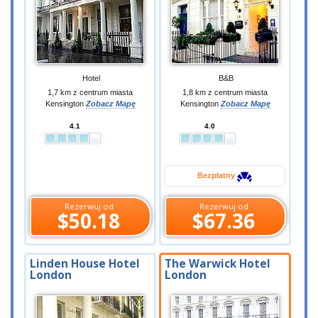
Hotel
B&B
1,7 km z centrum miasta
1,8 km z centrum miasta
Kensington
Zobacz Mapę
Kensington
Zobacz Mapę
4.1
4.0
Bezpłatny
Rezerwuj od
Rezerwuj od
$50.18
$67.36
Linden House Hotel
The Warwick Hotel
London
London