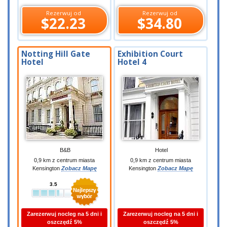
Rezerwuj od
Rezerwuj od
$22.23
$34.80
Notting Hill Gate
Exhibition Court
Hotel
Hotel 4
B&B
Hotel
0,9 km z centrum miasta
0,9 km z centrum miasta
Kensington
Zobacz Mapę
Kensington
Zobacz Mapę
3.5
Zarezerwuj nocleg na 5 dni i
Zarezerwuj nocleg na 5 dni i
oszczędź 5%
oszczędź 5%