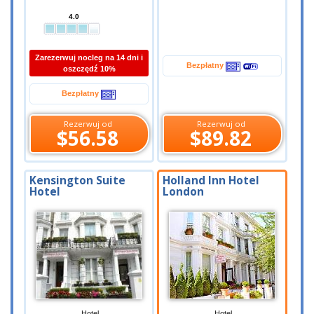
4.0
Zarezerwuj nocleg na 14 dni i
Bezpłatny
oszczędź 10%
Bezpłatny
Rezerwuj od
Rezerwuj od
$56.58
$89.82
Kensington Suite
Holland Inn Hotel
Hotel
London
Hotel
Hotel