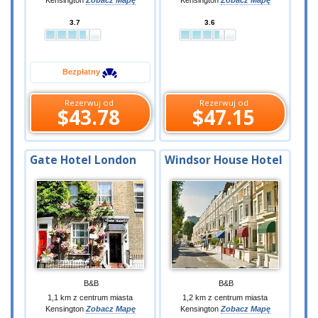
Kensington
Zobacz Mapę
Kensington
Zobacz Mapę
3.7
3.6
Bezpłatny
Rezerwuj od
Rezerwuj od
$43.78
$47.15
Gate Hotel London
Windsor House Hotel
B&B
B&B
1,1 km z centrum miasta
1,2 km z centrum miasta
Kensington
Zobacz Mapę
Kensington
Zobacz Mapę