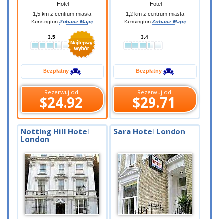
Hotel
Hotel
1,5 km z centrum miasta
1,2 km z centrum miasta
Kensington
Zobacz Mapę
Kensington
Zobacz Mapę
3.5
3.4
Bezpłatny
Bezpłatny
Rezerwuj od
Rezerwuj od
$24.92
$29.71
Notting Hill Hotel
Sara Hotel London
London