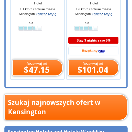
Hotel
Hotel
1,1 km z centrum miasta
1,6 km z centrum miasta
Kensington
Zobacz Mapę
Kensington
Zobacz Mapę
3.6
3.8
Stay 3 nights save 5%
Bezpłatny
Rezerwuj od
Rezerwuj od
$47.15
$101.04
Szukaj najnowszych ofert w
Kensington
Kensington Hotele and Hotele W pobliżu