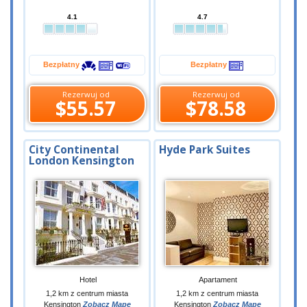
4.1
4.7
Bezpłatny
Bezpłatny
Rezerwuj od
Rezerwuj od
$55.57
$78.58
City Continental
Hyde Park Suites
London Kensington
Hotel
Apartament
1,2 km z centrum miasta
1,2 km z centrum miasta
Kensington
Zobacz Mapę
Kensington
Zobacz Mapę