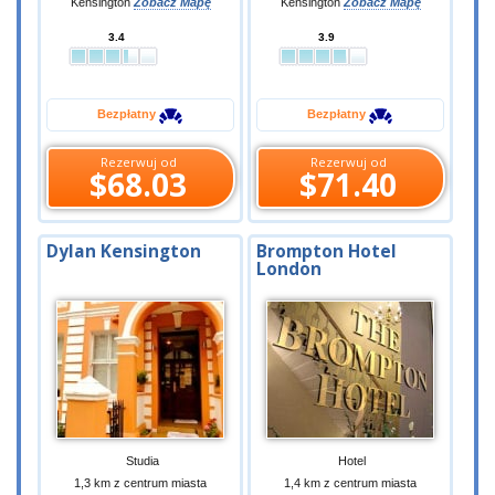
Kensington
Zobacz Mapę
Kensington
Zobacz Mapę
3.4
3.9
Bezpłatny
Bezpłatny
Rezerwuj od
Rezerwuj od
$68.03
$71.40
Dylan Kensington
Brompton Hotel
London
Studia
Hotel
1,3 km z centrum miasta
1,4 km z centrum miasta