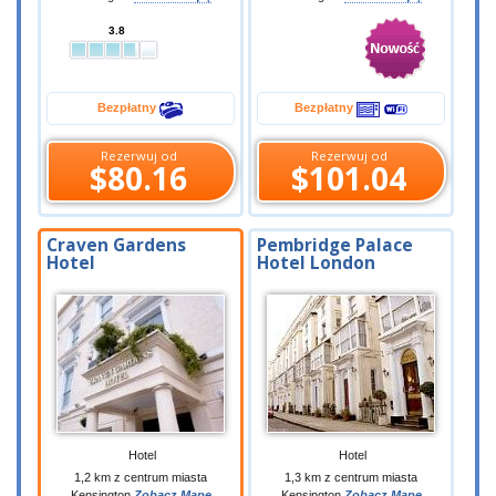
3.8
Bezpłatny
Bezpłatny
Rezerwuj od
Rezerwuj od
$80.16
$101.04
Craven Gardens
Pembridge Palace
Hotel
Hotel London
Hotel
Hotel
1,2 km z centrum miasta
1,3 km z centrum miasta
Kensington
Zobacz Mapę
Kensington
Zobacz Mapę