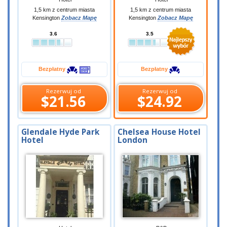
1,5 km z centrum miasta
1,5 km z centrum miasta
Kensington
Zobacz Mapę
Kensington
Zobacz Mapę
3.6
3.5
Bezpłatny
Bezpłatny
Rezerwuj od
Rezerwuj od
$21.56
$24.92
Glendale Hyde Park
Chelsea House Hotel
Hotel
London