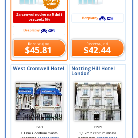
Zarezerwuj nocleg na 5 dni i
Bezpłatny
oszczędź 5%
Bezpłatny
Rezerwuj od
Rezerwuj od
$45.81
$42.44
West Cromwell Hotel
Notting Hill Hotel
London
B&B
Hotel
1,1 km z centrum miasta
1,1 km z centrum miasta