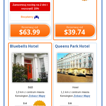
Zarezerwuj nocleg na 2 dni i
oszczędź 15%
Bezpłatny
Rezerwuj od
Rezerwuj od
$63.99
$39.74
Bluebells Hotel
Queens Park Hotel
B&B
Hotel
1,0 km z centrum miasta
1,1 km z centrum miasta
Kensington
Zobacz Mapę
Kensington
Zobacz Mapę
3.4
3.6