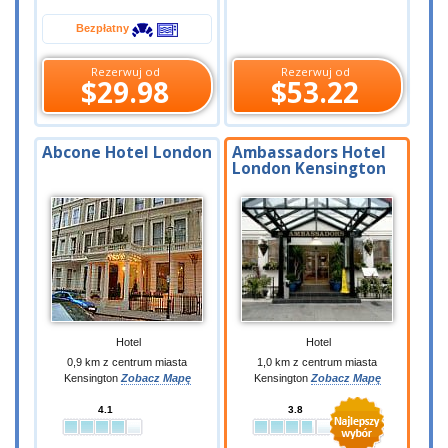
Bezpłatny
Rezerwuj od
Rezerwuj od
$29.98
$53.22
Abcone Hotel London
Ambassadors Hotel
London Kensington
Hotel
Hotel
0,9 km z centrum miasta
1,0 km z centrum miasta
Kensington
Zobacz Mapę
Kensington
Zobacz Mapę
4.1
3.8