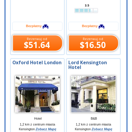
3.5
Bezpłatny
Bezpłatny
Rezerwuj od
Rezerwuj od
$51.64
$16.50
Oxford Hotel London
Lord Kensington
Hotel
Hotel
B&B
1,2 km z centrum miasta
1,2 km z centrum miasta
Kensington
Zobacz Mapę
Kensington
Zobacz Mapę