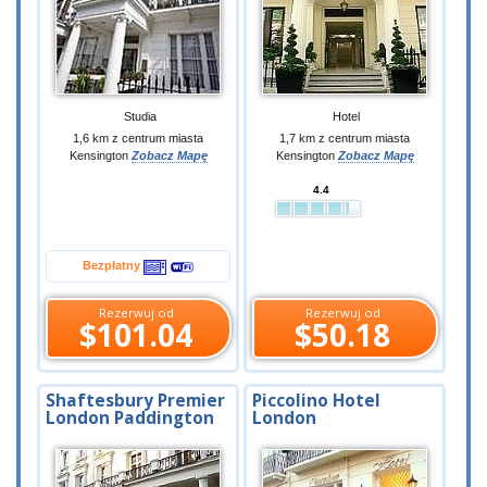
Studia
Hotel
1,6 km z centrum miasta
1,7 km z centrum miasta
Kensington
Zobacz Mapę
Kensington
Zobacz Mapę
4.4
Bezpłatny
Rezerwuj od
Rezerwuj od
$101.04
$50.18
Shaftesbury Premier
Piccolino Hotel
London Paddington
London