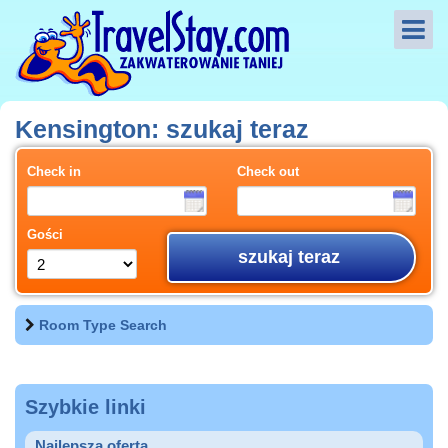
Kensington: szukaj teraz
Check in
Check out
Gości
szukaj teraz
Room Type Search
Szybkie linki
Najlepsza oferta