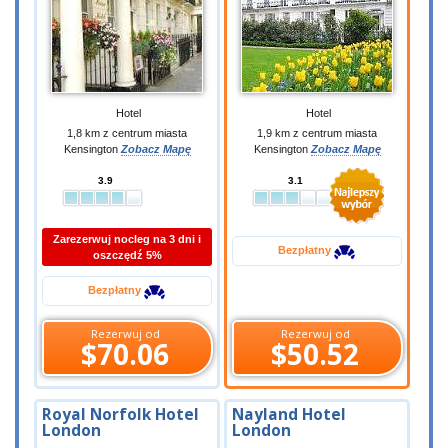
Hotel
Hotel
1,8 km z centrum miasta
1,9 km z centrum miasta
Kensington
Zobacz Mapę
Kensington
Zobacz Mapę
3.9
3.1
Zarezerwuj nocleg na 3 dni i
Bezpłatny
oszczędź 5%
Bezpłatny
Rezerwuj od
Rezerwuj od
$70.06
$50.52
Royal Norfolk Hotel
Nayland Hotel
London
London