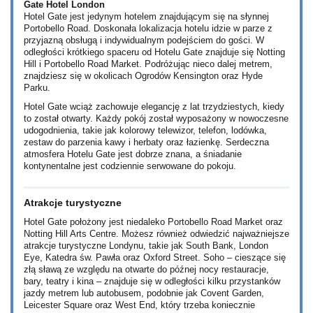
Gate Hotel London
Hotel Gate jest jedynym hotelem znajdującym się na słynnej
Portobello Road. Doskonała lokalizacja hotelu idzie w parze z
przyjazną obsługą i indywidualnym podejściem do gości. W
odległości krótkiego spaceru od Hotelu Gate znajduje się Notting
Hill i Portobello Road Market. Podróżując nieco dalej metrem,
znajdziesz się w okolicach Ogrodów Kensington oraz Hyde
Parku.
Hotel Gate wciąż zachowuje elegancję z lat trzydziestych, kiedy
to został otwarty. Każdy pokój został wyposażony w nowoczesne
udogodnienia, takie jak kolorowy telewizor, telefon, lodówka,
zestaw do parzenia kawy i herbaty oraz łazienkę. Serdeczna
atmosfera Hotelu Gate jest dobrze znana, a śniadanie
kontynentalne jest codziennie serwowane do pokoju.
Atrakcje turystyczne
Hotel Gate położony jest niedaleko Portobello Road Market oraz
Notting Hill Arts Centre. Możesz również odwiedzić najważniejsze
atrakcje turystyczne Londynu, takie jak South Bank, London
Eye, Katedra św. Pawła oraz Oxford Street. Soho – cieszące się
złą sławą ze względu na otwarte do późnej nocy restauracje,
bary, teatry i kina – znajduje się w odległości kilku przystanków
jazdy metrem lub autobusem, podobnie jak Covent Garden,
Leicester Square oraz West End, który trzeba koniecznie