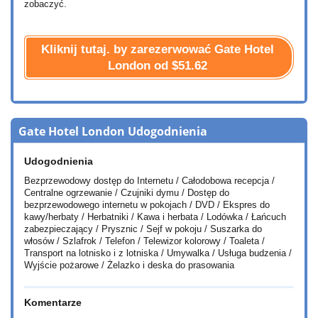
zobaczyć.
Kliknij tutaj. by zarezerwować Gate Hotel
London od
$51.62
Gate Hotel London Udogodnienia
Udogodnienia
Bezprzewodowy dostęp do Internetu / Całodobowa recepcja /
Centralne ogrzewanie / Czujniki dymu / Dostęp do
bezprzewodowego internetu w pokojach / DVD / Ekspres do
kawy/herbaty / Herbatniki / Kawa i herbata / Lodówka / Łańcuch
zabezpieczający / Prysznic / Sejf w pokoju / Suszarka do
włosów / Szlafrok / Telefon / Telewizor kolorowy / Toaleta /
Transport na lotnisko i z lotniska / Umywalka / Usługa budzenia /
Wyjście pożarowe / Żelazko i deska do prasowania
Komentarze