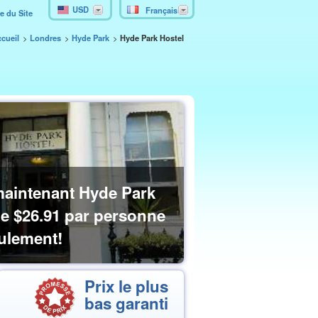
USD
Français
e du Site
cueil
Londres
Hyde Park
Hyde Park Hostel
maintenant Hyde Park
de
$26.91
par personne
ulement!
Prix le plus
bas garanti