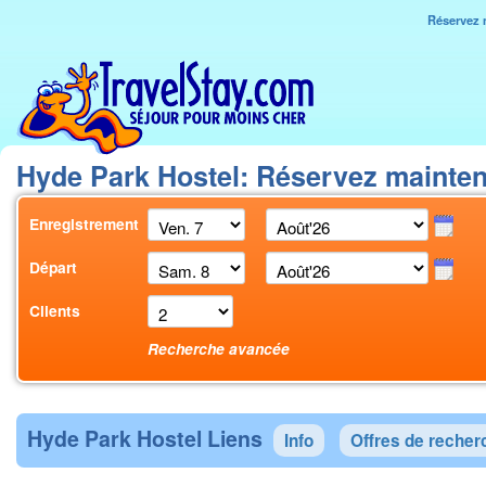
Réservez 
Hyde Park Hostel: Réservez mainte
Enregistrement
Départ
Clients
Recherche avancée
Hyde Park Hostel Liens
Info
Offres de recher