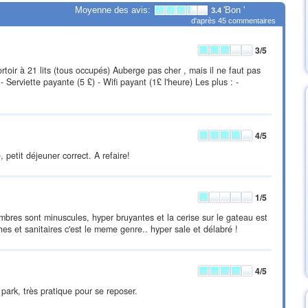
Moyenne des avis:
'Bon '
3.4
d'après
45
commentaires
3
/5
oir à 21 lits (tous occupés) Auberge pas cher , mais il ne faut pas
- Serviette payante (5 £) - Wifi payant (1£ l'heure) Les plus : -
4
/5
petit déjeuner correct. A refaire!
1
/5
ambres sont minuscules, hyper bruyantes et la cerise sur le gateau est
es et sanitaires c'est le meme genre.. hyper sale et délabré !
4
/5
park, très pratique pour se reposer.