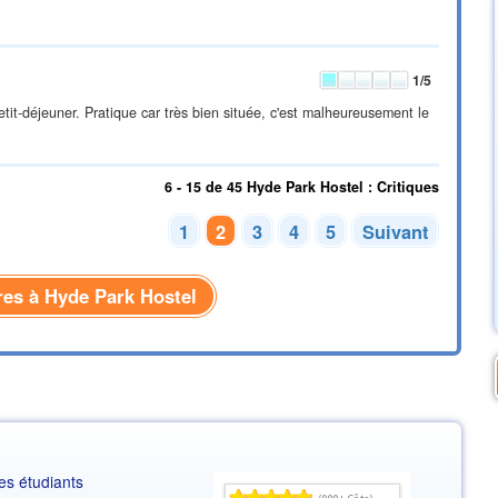
1
/5
etit-déjeuner. Pratique car très bien située, c'est malheureusement le
6 - 15 de 45 Hyde Park Hostel : Critiques
1
2
3
4
5
Suivant
fres à Hyde Park Hostel
es étudiants