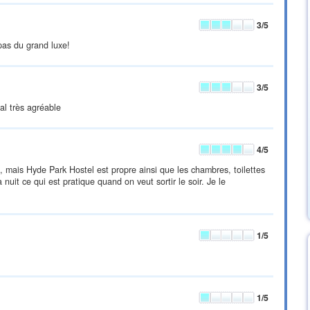
3
/5
 pas du grand luxe!
3
/5
al très agréable
4
/5
 mais Hyde Park Hostel est propre ainsi que les chambres, toilettes
nuit ce qui est pratique quand on veut sortir le soir. Je le
1
/5
1
/5