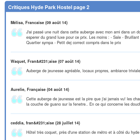
Critiques Hyde Park Hostel page 2
Mélisa, Francaise
(09 août 14)
J'ai passé une nuit dans cette auberge avec mon ami dans un dort
esperer du grand luxe pour ce prix. Les moins : - Sale - Bruillant 
Quartier sympa - Petit dej correct compris dans le prix
Waquet, Fran&#231;aise
(07 août 14)
Auberge de jeunesse agréable, locaux propres, ambiance triviale, 
Aurelie, Française
(04 août 14)
Cette auberge de jeunesse est la pire que j'ai jamais vu! les ch
la couche de guano sur la fenetre.. En ce qui concerne les douch
ceddia, fran&#231;aise
(28 juillet 14)
Hôtel très coquet, près d'une station de métro et à côté du hyde 