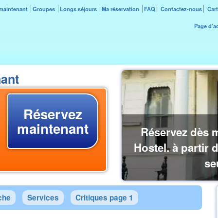
maintenant
Groupes
Longs séjours
Ma réservation
FAQ
Contactez-nous
Cart
Page d'ac
nant
Réservez
maintenant
Réservez dès 
Hostel. à partir 
se
che
Services
Critiques page 1