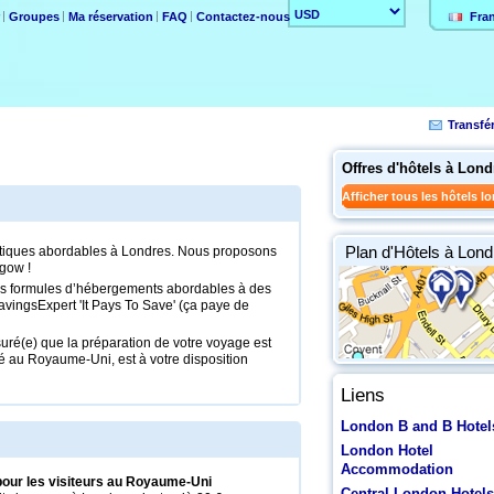
r
Groupes
Ma réservation
FAQ
Contactez-nous
Fra
Transfé
Offres d'hôtels à Lond
Afficher tous les hôtels l
Plan d'Hôtels à Lond
stiques abordables à Londres. Nous proposons
gow !
des formules d’hébergements abordables à des
avingsExpert 'It Pays To Save' (ça paye de
é(e) que la préparation de votre voyage est
asé au Royaume-Uni, est à votre disposition
Liens
London B and B Hotel
London Hotel
Accommodation
pour les visiteurs au Royaume-Uni
Central London Hotels