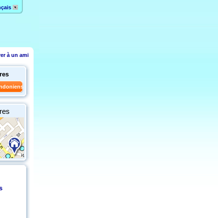
nçais
rer à un ami
res
ondoniens
res
s