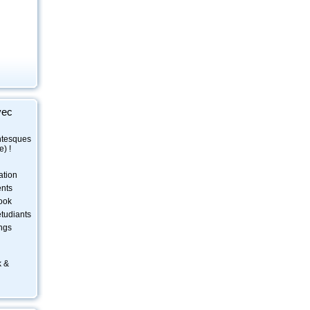
vec
ntesques
) !
ation
nts
book
étudiants
ongs
k &