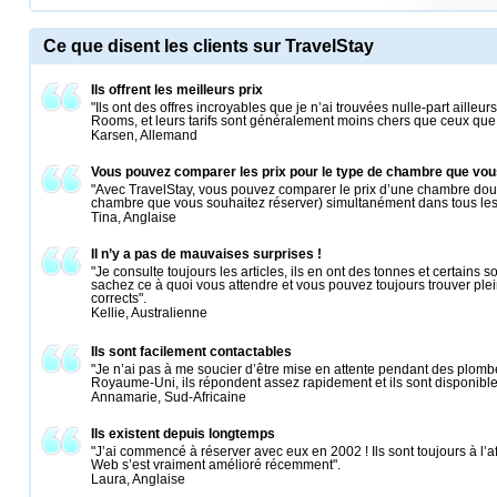
Ce que disent les clients sur TravelStay
Ils offrent les meilleurs prix
"Ils ont des offres incroyables que je n’ai trouvées nulle-part aille
Rooms, et leurs tarifs sont généralement moins chers que ceux que j
Karsen, Allemand
Vous pouvez comparer les prix pour le type de chambre que vo
"Avec TravelStay, vous pouvez comparer le prix d’une chambre doub
chambre que vous souhaitez réserver) simultanément dans tous les 
Tina, Anglaise
Il n’y a pas de mauvaises surprises !
"Je consulte toujours les articles, ils en ont des tonnes et certains 
sachez ce à quoi vous attendre et vous pouvez toujours trouver ple
corrects".
Kellie, Australienne
Ils sont facilement contactables
"Je n’ai pas à me soucier d’être mise en attente pendant des plom
Royaume-Uni, ils répondent assez rapidement et ils sont disponibles
Annamarie, Sud-Africaine
Ils existent depuis longtemps
"J’ai commencé à réserver avec eux en 2002 ! Ils sont toujours à l’af
Web s’est vraiment amélioré récemment".
Laura, Anglaise