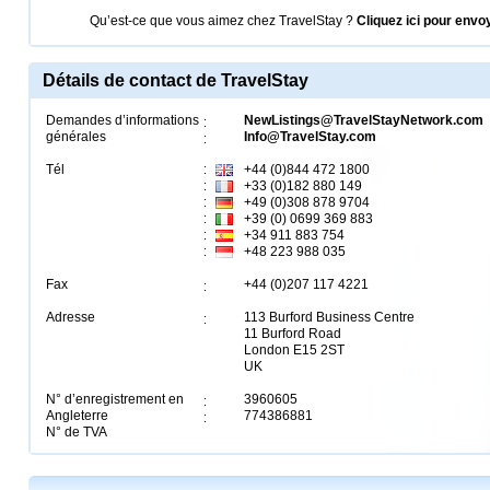
Qu’est-ce que vous aimez chez TravelStay ?
Cliquez ici pour env
Détails de contact de TravelStay
Demandes d’informations
NewListings@TravelStayNetwork.com
générales
Info@TravelStay.com
Tél
+44 (0)844 472 1800
+33 (0)182 880 149
+49 (0)308 878 9704
+39 (0) 0699 369 883
+34 911 883 754
+48 223 988 035
Fax
+44 (0)207 117 4221
Adresse
113 Burford Business Centre
11 Burford Road
London E15 2ST
UK
N° d’enregistrement en
3960605
Angleterre
774386881
N° de TVA