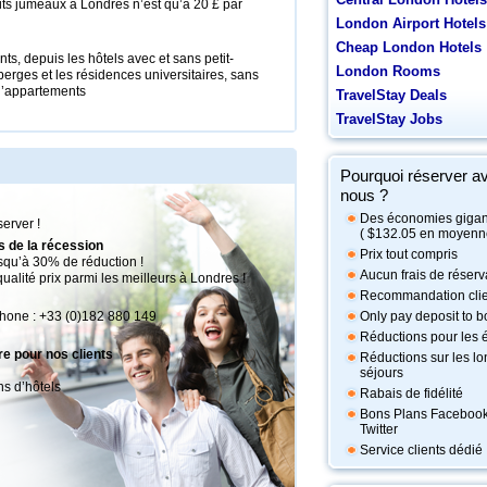
its jumeaux à Londres n’est qu’à 20 £ par
London Airport Hotels
Cheap London Hotels
s, depuis les hôtels avec et sans petit-
London Rooms
erges et les résidences universitaires, sans
d’appartements
TravelStay Deals
TravelStay Jobs
Pourquoi réserver a
nous ?
Des économies giga
erver !
(
$132.05
en moyenne
s de la récession
Prix tout compris
usqu’à 30% de réduction !
Aucun frais de réserv
ualité prix parmi les meilleurs à Londres !
Recommandation clie
phone : +33 (0)182 880 149
Only pay deposit to 
Réductions pour les 
re pour nos clients
Réductions sur les l
séjours
ns d’hôtels
Rabais de fidélité
Bons Plans Faceboo
Twitter
Service clients dédié