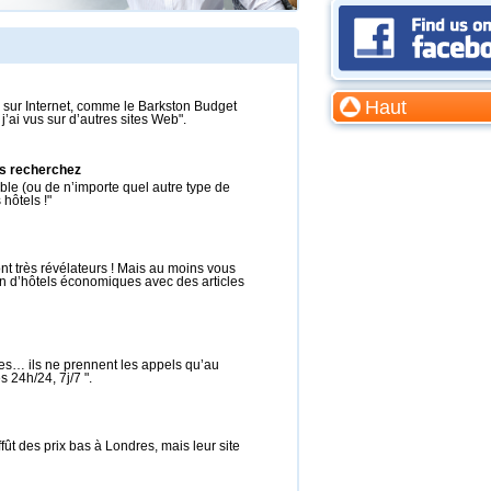
Haut
urs sur Internet, comme le Barkston Budget
’ai vus sur d’autres sites Web".
us recherchez
le (ou de n’importe quel autre type de
hôtels !"
sont très révélateurs ! Mais au moins vous
in d’hôtels économiques avec des articles
bes… ils ne prennent les appels qu’au
 24h/24, 7j/7 ".
fût des prix bas à Londres, mais leur site