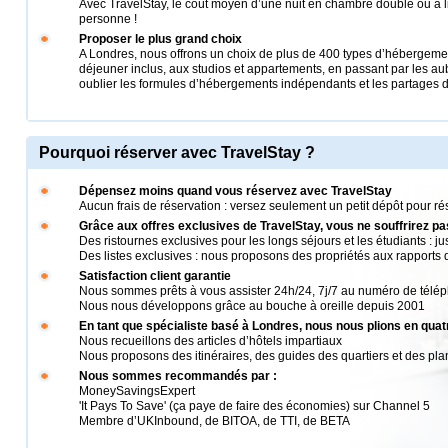
Avec TravelStay, le coût moyen d’une nuit en chambre double ou à l
personne !
Proposer le plus grand choix
A Londres, nous offrons un choix de plus de 400 types d’hébergement
déjeuner inclus, aux studios et appartements, en passant par les aub
oublier les formules d’hébergements indépendants et les partages 
Pourquoi réserver avec TravelStay ?
Dépensez moins quand vous réservez avec TravelStay
Aucun frais de réservation : versez seulement un petit dépôt pour rés
Grâce aux offres exclusives de TravelStay, vous ne souffrirez pa
Des ristournes exclusives pour les longs séjours et les étudiants : j
Des listes exclusives : nous proposons des propriétés aux rapports q
Satisfaction client garantie
Nous sommes prêts à vous assister 24h/24, 7j/7 au numéro de télé
Nous nous développons grâce au bouche à oreille depuis 2001
En tant que spécialiste basé à Londres, nous nous plions en quat
Nous recueillons des articles d’hôtels impartiaux
Nous proposons des itinéraires, des guides des quartiers et des pla
Nous sommes recommandés par :
MoneySavingsExpert
'It Pays To Save' (ça paye de faire des économies) sur Channel 5
Membre d’UKInbound, de BITOA, de TTI, de BETA