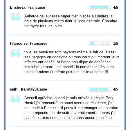
Elisheva
, Francaise
4
/5
Auberge de jeunesse super bien placée a Londres, a
cote de plusieurs métro dont la ligne centrale. Chambre
nettoyée tout les jours.
Françoise
, Française
1
/5
tous les services sont payants même le fait de laisser
ses bagages en consigne ou tous ceux qui mettent leurs
affaires ont accès. Auberge non digne de confiance
insalubre vetuste. une honte! Un non conseil il y aura
toujours mieux et même prix que cette auberge !!!
salhi
, fran&#231;aise
4
/5
Accueil agréable, quand je suis arrivée au Hyde Park
Hostel j'ai rencontré un souci avec une résidente, j'ai
demandé à l'accueil s'il pouvait me changer de chambre
et il a répondu tout de suite favorablement et après j'ai
passé les trois semaines bien sans aucun problème