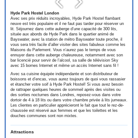
Hyde Park Hostel London
Avec ses prix réduits incroyables, Hyde Park Hostel flambant
neuve est très populaire et il ne faut pas tarder pour réserver un
lit. Séjournez dans cette auberge d’une capacité de 300 lits,
située aux abords de Hyde Park dans le quartier animé de
Bayswater, avec la station de métro Bayswater toute proche, il
vous sera très facile d’aller visiter des sites fabuleux comme les
Maisons du Parlement. Vous n’aurez pas le temps de vous
ennuyer dans cette auberge chaleureuse, notamment avec son
bar licencié pour servir de l’alcool, sa salle de télévision Sky
avec 15 bornes Internet et même un accès Internet sans fil !
Avec sa cuisine équipée indépendante et son distributeur de
boissons et d’encas, vous aurez toujours de quoi vous rassasier
et étancher votre soif à Hyde Park Hostel! Si vous avez besoin
de rattraper quelques heures de sommeil après des visites ou
des sorties nocturnes dans Londres, reposez-vous dans votre
dortoir de 4 à 18 lits ou dans votre chambre privée à lits jumeaux.
Les clientes en particulier apprécieront le fait que tout le rez-de-
chaussée est réservé aux femmes et que les toilettes et les
douches communes sont non mixtes.
Attractions