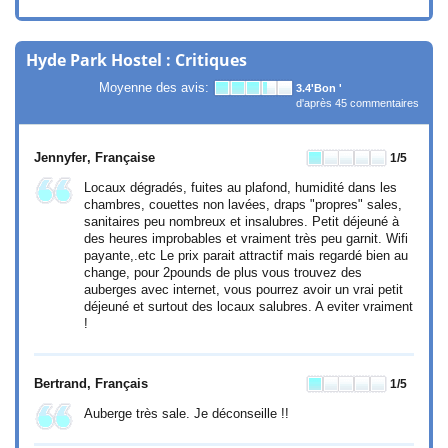
Hyde Park Hostel : Critiques
Moyenne des avis:
3.4
'Bon '
d'après
45
commentaires
Jennyfer
, Française
1
/5
Locaux dégradés, fuites au plafond, humidité dans les
chambres, couettes non lavées, draps "propres" sales,
sanitaires peu nombreux et insalubres. Petit déjeuné à
des heures improbables et vraiment très peu garnit. Wifi
payante,.etc Le prix parait attractif mais regardé bien au
change, pour 2pounds de plus vous trouvez des
auberges avec internet, vous pourrez avoir un vrai petit
déjeuné et surtout des locaux salubres. A eviter vraiment
!
Bertrand
, Français
1
/5
Auberge très sale. Je déconseille !!