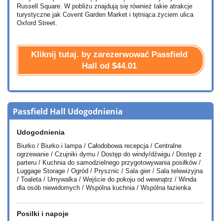
Russell Square. W pobliżu znajdują się również takie atrakcje
turystyczne jak Covent Garden Market i tętniąca życiem ulica
Oxford Street.
Kliknij tutaj. by zarezerwować Passfield
Hall od
$44.01
Passfield Hall Udogodnienia
Udogodnienia
Biurko / Biurko i lampa / Całodobowa recepcja / Centralne
ogrzewanie / Czujniki dymu / Dostęp do windy/dźwigu / Dostęp z
parteru / Kuchnia do samodzielnego przygotowywania posiłków /
Luggage Storage / Ogród / Prysznic / Sala gier / Sala telewizyjna
/ Toaleta / Umywalka / Wejście do pokoju od wewnątrz / Winda
dla osób niewidomych / Wspólna kuchnia / Wspólna łazienka
Posilki i napoje