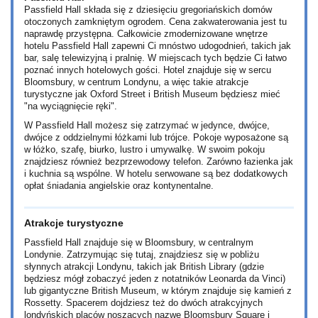
Passfield Hall składa się z dziesięciu gregoriańskich domów
otoczonych zamkniętym ogrodem. Cena zakwaterowania jest tu
naprawdę przystępna. Całkowicie zmodernizowane wnętrze
hotelu Passfield Hall zapewni Ci mnóstwo udogodnień, takich jak
bar, salę telewizyjną i pralnię. W miejscach tych będzie Ci łatwo
poznać innych hotelowych gości. Hotel znajduje się w sercu
Bloomsbury, w centrum Londynu, a więc takie atrakcje
turystyczne jak Oxford Street i British Museum będziesz mieć
"na wyciągnięcie ręki".
W Passfield Hall możesz się zatrzymać w jedynce, dwójce,
dwójce z oddzielnymi łóżkami lub trójce. Pokoje wyposażone są
w łóżko, szafę, biurko, lustro i umywalkę. W swoim pokoju
znajdziesz również bezprzewodowy telefon. Zarówno łazienka jak
i kuchnia są wspólne. W hotelu serwowane są bez dodatkowych
opłat śniadania angielskie oraz kontynentalne.
Atrakcje turystyczne
Passfield Hall znajduje się w Bloomsbury, w centralnym
Londynie. Zatrzymując się tutaj, znajdziesz się w pobliżu
słynnych atrakcji Londynu, takich jak British Library (gdzie
będziesz mógł zobaczyć jeden z notatników Leonarda da Vinci)
lub gigantyczne British Museum, w którym znajduje się kamień z
Rossetty. Spacerem dojdziesz też do dwóch atrakcyjnych
londyńskich placów noszących nazwę Bloomsbury Square i