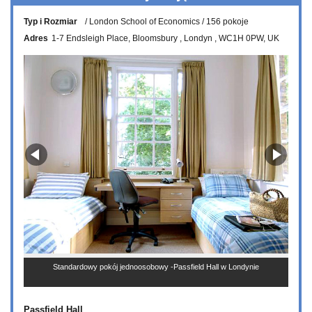
Typ i Rozmiar
London School of Economics
156 pokoje
Adres
1-7 Endsleigh Place
Bloomsbury
Londyn
WC1H 0PW
UK
Standardowy pokój jednoosobowy -Passfield Hall w Londynie
Passfield Hall