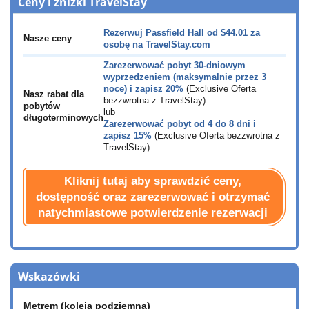
Ceny i znizki TravelStay
Rezerwuj Passfield Hall od
$44.01
za
Nasze ceny
osobę na TravelStay.com
Zarezerwować pobyt 30-dniowym
wyprzedzeniem (maksymalnie przez 3
noce) i zapisz 20%
(Exclusive Oferta
Nasz rabat dla
bezzwrotna z TravelStay)
pobytów
lub
długoterminowych
Zarezerwować pobyt od 4 do 8 dni i
zapisz 15%
(Exclusive Oferta bezzwrotna z
TravelStay)
Kliknij tutaj aby sprawdzić ceny,
dostępność oraz zarezerwować i otrzymać
natychmiastowe potwierdzenie rezerwacji
Wskazówki
Metrem (koleją podziemną)