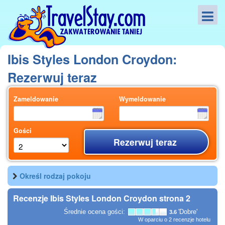
Ibis Styles London Croydon:
Rezerwuj teraz
Zameldowanie
Wymeldowanie
Gości
Rezerwuj teraz
Określ rodzaj pokoju
Recenzje Ibis Styles London Croydon strona 2
Średnie ocena gości:
'Dobre'
3.6
W oparciu o
2
recenzje hotelu