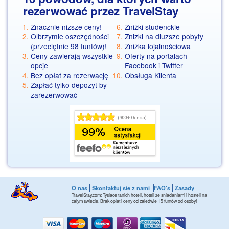
rezerwować przez TravelStay
Znacznie nizsze ceny!
Zniżki studenckie
Olbrzymie oszczędności
Znizki na dluzsze pobyty
(przeciętnie 98 funtów)!
Zniżka lojalnościowa
Ceny zawierają wszystkie
Oferty na portalach
opcje
Facebook i Twitter
Bez opłat za rezerwację
Obsługa Klienta
Zapłać tylko depozyt by
zarezerwować
O nas
Skontaktuj sie z nami
FAQ's
Zasady
TravelStay.com: Tysiace tanich hoteli, hoteli ze sniadaniami i hosteli na
calym swiecie. Brak oplat i ceny od zaledwie 15 funtów od osoby!