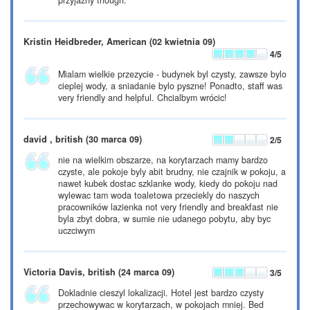
przyjazny though.
Kristin Heidbreder, American
(02 kwietnia 09)
4
/5
Mialam wielkie przezycie - budynek byl czysty, zawsze bylo
cieplej wody, a sniadanie bylo pyszne! Ponadto, staff was
very friendly and helpful. Chcialbym wrócic!
david , british
(30 marca 09)
2
/5
nie na wielkim obszarze, na korytarzach mamy bardzo
czyste, ale pokoje byly abit brudny, nie czajnik w pokoju, a
nawet kubek dostac szklanke wody, kiedy do pokoju nad
wylewac tam woda toaletowa przeciekly do naszych
pracowników lazienka not very friendly and breakfast nie
byla zbyt dobra, w sumie nie udanego pobytu, aby byc
uczciwym
Victoria Davis, british
(24 marca 09)
3
/5
Dokladnie cieszyl lokalizacji. Hotel jest bardzo czysty
przechowywac w korytarzach, w pokojach mniej. Bed