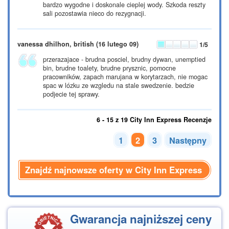
bardzo wygodne i doskonale cieplej wody. Szkoda reszty
sali pozostawia nieco do rezygnacji.
vanessa dhilhon, british
(16 lutego 09)
1
/5
przerazajace - brudna posciel, brudny dywan, unemptied
bin, brudne toalety, brudne prysznic, pomocne
pracowników, zapach marujana w korytarzach, nie mogac
spac w lózku ze wzgledu na stale swedzenie. bedzie
podjecie tej sprawy.
6 - 15 z 19 City Inn Express Recenzje
1
2
3
Następny
Znajdź najnowsze oferty w City Inn Express
Gwarancja najniższej ceny