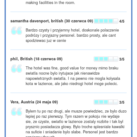
making facilities in the room.
samantha davenport, british
(30 czerwca 09)
4
/5
Bardzo czysty i przyjemny hotel, doskonale polaczenie
podrózy i przyjazny personel. bardzo prosty, ale cant
spodziewac juz w cenie
phil, British
(18 czerwca 09)
3
/5
The hotel was fine, good value for money mimo braku
swiatla nocne bylo irytujace jak nienawidze
napowietrznych swiatla. I na pewno nie mogla kolysala
kota w lazience, ale jako niedrogi hotel moge polecic.
Vera, Austria
(24 maja 09)
3
/5
Bylem tu po raz drugi, ale musze powiedziec, ze bylo duzo
lepiej po raz pierwszy. Tym razem w pokoju nie wydaje
sie, ze czyste, swiatlo w lazience zostaly rozbite i tak byl
prysznic posiadacza glowy. Bylo troche splesniale kawalki
na suficie i sniadanie bylo slabe. Personel jest bardzo