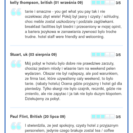
kelly thompson, british
(01 września 09)
3
/5
tanie i smaczne - you get what you pay tak i nie
oczekiwac zbyt wiele! Pokój byl jasny i czysty / schludny,
choc meble zostal uszkodzony i podziale zaglówkami.
breakfast facilities byli biedni i przeceniony w mojej opinii,
a bariera jezykowa w zamawiania zywnosci bylo troche
trudne. hotel staff were friendly and welcoming.
Stuart, uk
(03 sierpnia 09)
3
/5
Mój pobyt w hotelu bylo dobre nie prawdziwe zarzuty,
chociaz jestem mlody i wlasnie tam na weekend pelen
wydarzen. Obszar nie byl najlepszy, ale pod warunkiem,
ze firma taxi, które uzywalismy caly weekend, to bylo
tanie. (rabaty hotelu) Ocena gdzie przyjazny i hotel gd dla
pieniedzy. Tylko skargi nie bylo czajnik, reczniki, gdzie nie
zmienilo, ale nie zapytac i ja tak nie bylo duzym klopotem.
Dziekujemy za pobyt.
Paul Flint, British
(20 lipca 09)
3
/5
I stwierdzila, ze jest spokojny, czysty hotel z przyjaznym
personelem, jedynie czego brakuje zostal tea / coffee