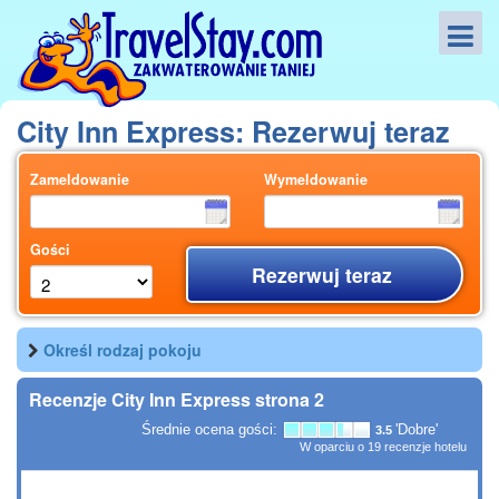
City Inn Express: Rezerwuj teraz
Zameldowanie
Wymeldowanie
Gości
Rezerwuj teraz
Określ rodzaj pokoju
Recenzje City Inn Express strona 2
Średnie ocena gości:
'Dobre'
3.5
W oparciu o
19
recenzje hotelu