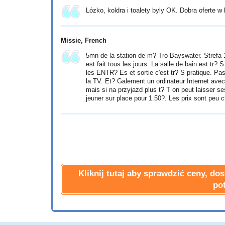
Lózko, koldra i toalety byly OK. Dobra oferte w
Missie
, French
5mn de la station de m? Tro Bayswater. Strefa 1.
est fait tous les jours. La salle de bain est tr?
les ENTR? Es et sortie c'est tr? S pratique. Pas
la TV. Et? Galement un ordinateur Internet avec
mais si na przyjazd plus t? T on peut laisser ses 
jeuner sur place pour 1.50?. Les prix sont peu 
Kliknij tutaj aby sprawdzić ceny, d
po