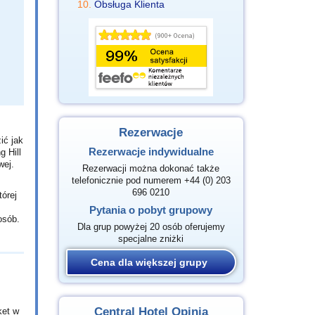
Obsługa Klienta
Rezerwacje
ić jak
Rezerwacje indywidualne
 Hill
wej.
Rezerwacji można dokonać także
telefonicznie pod numerem +44 (0) 203
696 0210
órej
Pytania o pobyt grupowy
osób.
Dla grup powyżej 20 osób oferujemy
specjalne zniżki
Cena dla większej grupy
Central Hotel Opinia
ket w