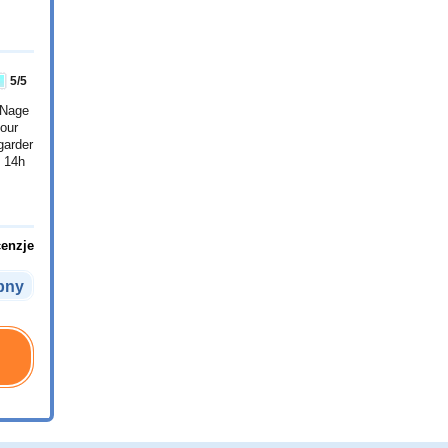
5
/5
? Nage
pour
garder
e 14h
cenzje
pny