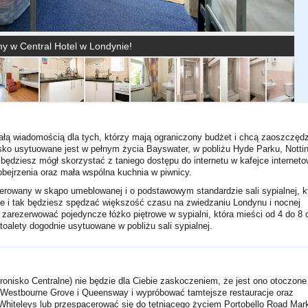
y w Central Hotel w Londynie!
niałą wiadomością dla tych, którzy mają ograniczony budżet i chcą zaoszczędz
sko usytuowane jest w pełnym życia Bayswater, w pobliżu Hyde Parku, Notting
będziesz mógł skorzystać z taniego dostępu do internetu w kafejce interneto
obejrzenia oraz mała wspólna kuchnia w piwnicy.
terowany w skąpo umeblowanej i o podstawowym standardzie sali sypialnej, kt
że i tak będziesz spędzać większość czasu na zwiedzaniu Londynu i nocnej
zarezerwować pojedyncze łóżko piętrowe w sypialni, która mieści od 4 do 8 
toalety dogodnie usytuowane w pobliżu sali sypialnej.
ronisko Centralne) nie będzie dla Ciebie zaskoczeniem, że jest ono otoczone
a Westbourne Grove i Queensway i wypróbować tamtejsze restauracje oraz
hiteleys lub przespacerować się do tętniącego życiem Portobello Road Mar