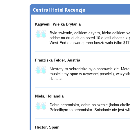
Central Hotel Recenzje
Kagweni
, Wielka Brytania
Bylo swietnie, calkiem czysto, lózka calkiem w
oddac na drugi dzien przed 10-a jesli chcesz z
West End o czwartej rano kosztowala tylko
$17
Franziska Felder
, Austria
Niestety to schronisko bylo naprawde zle. Mater
musielismy spac w uzywanej poscieli), wszystk
dzialala.
Niels
, Hollandia
Dobre schronisko, dobre polozenie (ladna okolic
Polecilbym to schronisko. Sniadanie nie jest w
Hector
, Spain