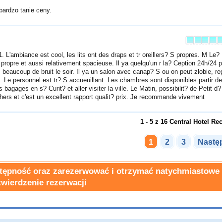
 bardzo tanie ceny.
 L'ambiance est cool, les lits ont des draps et tr oreillers? S propres. M Le
 S propre et aussi relativement spacieuse. Il ya quelqu'un r la? Ception 24h/24 
 beaucoup de bruit le soir. Il ya un salon avec canap? S ou on peut zlobie, re
. Le personnel est tr? S accueuillant. Les chambres sont disponibles partir d
bagages en s? Curit? et aller visiter la ville. Le Matin, possibilit? de Petit d?
chers et c'est un excellent rapport qualit? prix. Je recommande vivement
1 - 5 z 16 Central Hotel Re
1
2
3
Nastę
ostępność oraz zarezerwować i otrzymać natychmiastowe
twierdzenie rezerwacji