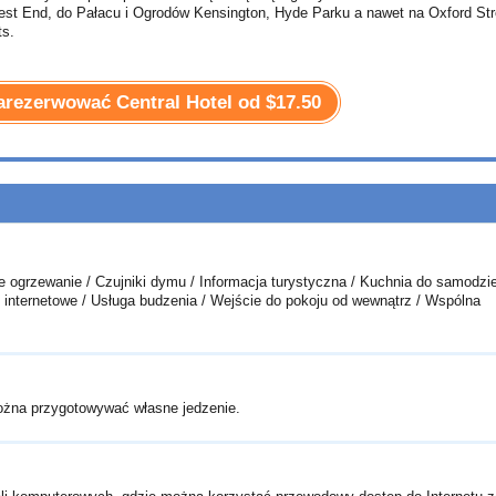
West End, do Pałacu i Ogrodów Kensington, Hyde Parku a nawet na Oxford Str
ts.
 zarezerwować Central Hotel od
$17.50
e ogrzewanie / Czujniki dymu / Informacja turystyczna / Kuchnia do samodzi
e internetowe / Usługa budzenia / Wejście do pokoju od wewnątrz / Wspólna
można przygotowywać własne jedzenie.