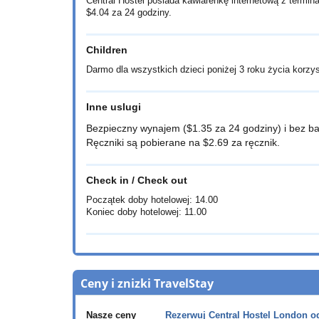
Central Hostel posiada kawiarenkę internetową z termi
$4.04
za 24 godziny.
Children
Darmo dla wszystkich dzieci poniżej 3 roku życia korzy
Inne uslugi
Bezpieczny wynajem (
$1.35
za 24 godziny) i bez b
Ręczniki są pobierane na
$2.69
za ręcznik.
Check in / Check out
Początek doby hotelowej: 14.00
Koniec doby hotelowej: 11.00
Ceny i znizki TravelStay
Nasze ceny
Rezerwuj Central Hostel London 