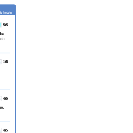
e hotelu
5
/5
eba
 do
1
/5
4
/5
ne.
4
/5