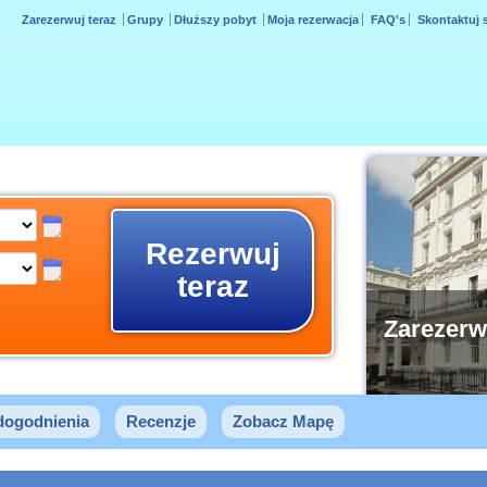
Zarezerwuj teraz
Grupy
Dłuższy pobyt
Moja rezerwacja
FAQ's
Skontaktuj 
Rezerwuj
teraz
Zarezerw
dogodnienia
Recenzje
Zobacz Mapę