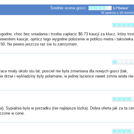
Średnie ocena gości:
3.7
'Dobre'
W oparciu o
16
recenzj
ygodne, choc bez sniadania i trzeba zaplacic
$6.73
kaucji za klucz, który trz
 powrotem kaucje, oprócz tego wygodne polozenie w poblizu metra i taksówka
.50
. Na pewno jeszcze raz sie tu zatrzymam.
ace mialy okolo stu lat, posciel nie byla zmieniana dla nowych gosci (tak,
ie drzwi i wykladziny byly polamane, w jednej lazience nawet zimna woda nie
a). Sypialnia byla w porzadku (nie najlepsze lózka). Dobra oferta jak za ta ce
liczone w cene.