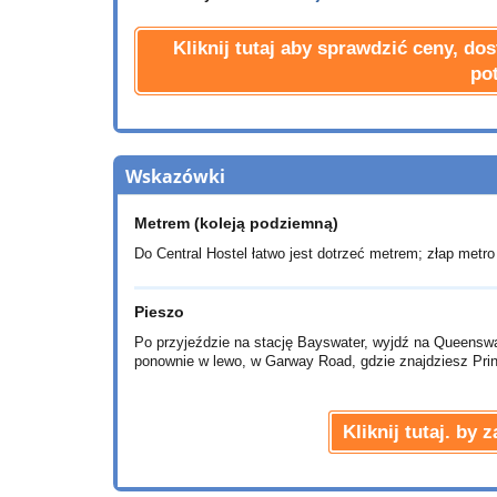
Kliknij tutaj aby sprawdzić ceny, d
po
Wskazówki
Metrem (koleją podziemną)
Do Central Hostel łatwo jest dotrzeć metrem; złap metro li
Pieszo
Po przyjeździe na stację Bayswater, wyjdź na Queenswa
ponownie w lewo, w Garway Road, gdzie znajdziesz Princ
Kliknij tutaj. by