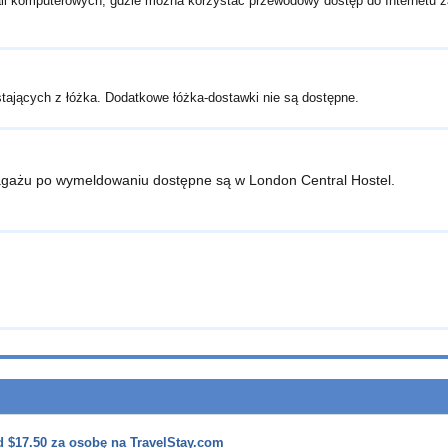
nali komputerowych, gdzie można korzystać przewodowy dostęp do Internetu z
stających z łóżka. Dodatkowe łóżka-dostawki nie są dostępne.
agażu po wymeldowaniu dostępne są w London Central Hostel.
od
$17.50
za osobę na TravelStay.com