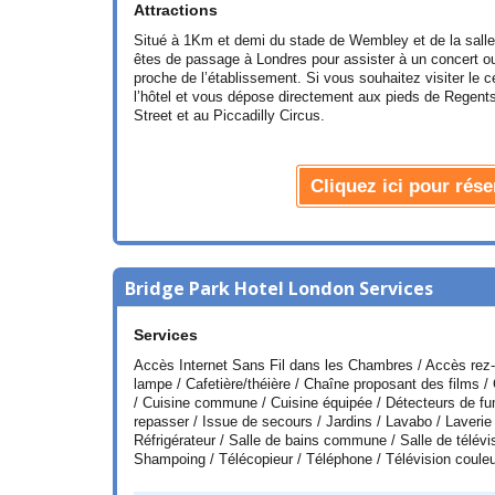
Attractions
Situé à 1Km et demi du stade de Wembley et de la salle 
êtes de passage à Londres pour assister à un concert o
proche de l’établissement. Si vous souhaitez visiter le 
l’hôtel et vous dépose directement aux pieds de Rege
Street et au Piccadilly Circus.
Cliquez ici pour rése
Bridge Park Hotel London Services
Services
Accès Internet Sans Fil dans les Chambres / Accès rez-d
lampe / Cafetière/théière / Chaîne proposant des films / 
/ Cuisine commune / Cuisine équipée / Détecteurs de fum
repasser / Issue de secours / Jardins / Lavabo / Laverie 
Réfrigérateur / Salle de bains commune / Salle de télévi
Shampoing / Télécopieur / Téléphone / Télévision couleur 