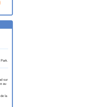
 Park.
ad sur
ve au
 de la