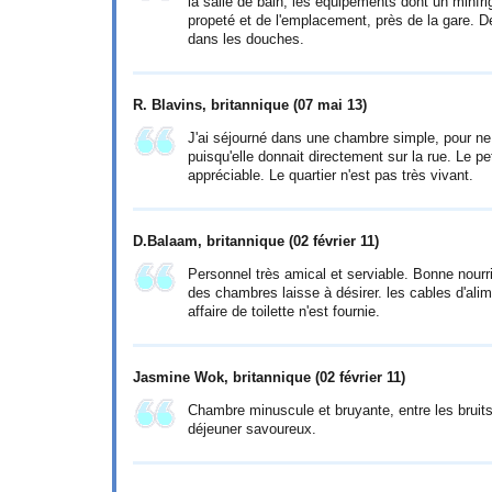
la salle de bain, les équipements dont un minfr
propeté et de l'emplacement, près de la gare. 
dans les douches.
R. Blavins, britannique
(07 mai 13)
J'ai séjourné dans une chambre simple, pour n
puisqu'elle donnait directement sur la rue. Le peti
appréciable. Le quartier n'est pas très vivant.
D.Balaam, britannique
(02 février 11)
Personnel très amical et serviable. Bonne nourr
des chambres laisse à désirer. les cables d'ali
affaire de toilette n'est fournie.
Jasmine Wok, britannique
(02 février 11)
Chambre minuscule et bruyante, entre les bruits 
déjeuner savoureux.