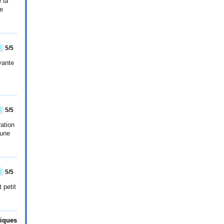
 la
de
5
/5
yante
5
/5
ation
cune
5
/5
 petit
tiques