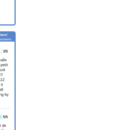
llent'
ntaires
3
/5
alle
petit
soit
!!
112
it
ll
ing by
5
/5
t de