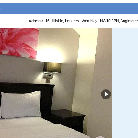
s
Adresse
16 Hillside
Londres
Wembley
NW10 8BN
Angleterre