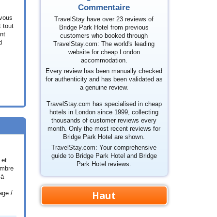
Commentaire
 vous
TravelStay have over 23 reviews of
 tout
Bridge Park Hotel from previous
nt
customers who booked through
d
TravelStay.com: The world's leading
website for cheap London
accommodation.
Every review has been manually checked
for authenticity and has been validated as
a genuine review.
TravelStay.com has specialised in cheap
hotels in London since 1999, collecting
thousands of customer reviews every
month. Only the most recent reviews for
Bridge Park Hotel are shown.
TravelStay.com: Your comprehensive
guide to Bridge Park Hotel and Bridge
 et
Park Hotel reviews.
ambre
 à
Haut
age /