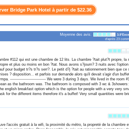
rver Bridge Park Hotel à partir de
$22.36
Moyenne des avis:
3.9
'Exce
d'après
23
comme
bre #112 qui est une chambre de 12 lits. La chambre ?tait plut?t propre, la s
ropre et plus ou moins en bon ?tat. Nous avons s?journ? 3 nuits avec l'option 
uf pour budget tr?s tr?s serr?. Le petit d?j ?tait au rationnement bien que ce 
ises ? disposition... et parfois sur demande alors qu'il devait s'agir d'un buffet
 ------------------------------- We were 3 during 3 days. We lived in the room #
lean as the bathroom was. The bathroom is composed with 3 wc & 3showers: 
he english breakfast option which is the option for people with a very very sma
sk for the different items therefore it's a buffet! Very small quantities were br
uve l'accès gratuit à la wifi, la proximité du métro, la propreté de la chambre e