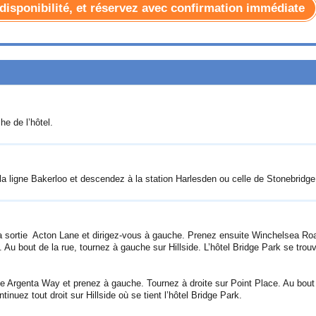
la disponibilité, et réservez avec confirmation immédiate
e de l’hôtel.
la ligne Bakerloo et descendez à la station Harlesden ou celle de Stonebridge
z la sortie Acton Lane et dirigez-vous à gauche. Prenez ensuite Winchelsea Ro
 Au bout de la rue, tournez à gauche sur Hillside. L’hôtel Bridge Park se trou
tie Argenta Way et prenez à gauche. Tournez à droite sur Point Place. Au bout
inuez tout droit sur Hillside où se tient l’hôtel Bridge Park.