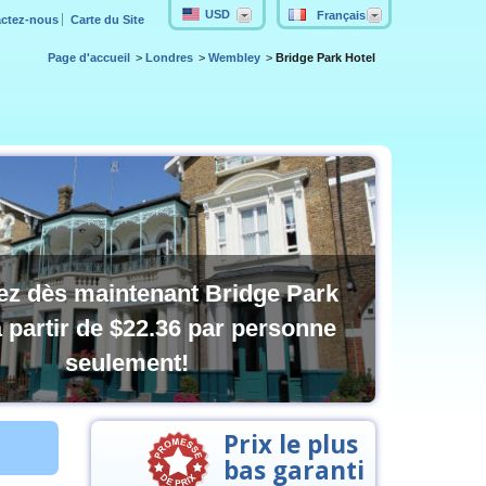
USD
Français
ctez-nous
Carte du Site
Page d'accueil
Londres
Wembley
Bridge Park Hotel
ez dès maintenant Bridge Park
à partir de
$22.36
par personne
seulement!
Prix le plus
bas garanti