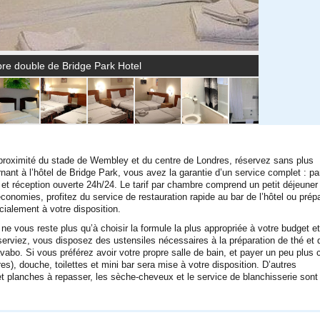
e double de Bridge Park Hotel
 proximité du stade de Wembley et du centre de Londres, réservez sans plus
nant à l’hôtel de Bridge Park, vous avez la garantie d’un service complet : pa
it et réception ouverte 24h/24. Le tarif par chambre comprend un petit déjeuner
conomies, profitez du service de restauration rapide au bar de l’hôtel ou prép
ialement à votre disposition.
l ne vous reste plus qu’à choisir la formule la plus appropriée à votre budget et
serviez, vous disposez des ustensiles nécessaires à la préparation de thé et 
lavabo. Si vous préférez avoir votre propre salle de bain, et payer un peu plus 
), douche, toilettes et mini bar sera mise à votre disposition. D’autres
et planches à repasser, les sèche-cheveux et le service de blanchisserie sont