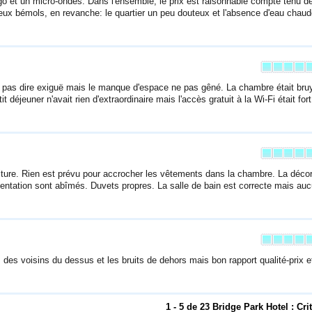
igo et un micro-ondes. Dans l'ensemble, le prix est raisonnable compte tenu de
Deux bémols, en revanche: le quartier un peu douteux et l'absence d'eau chau
e pas dire exiguë mais le manque d'espace ne pas gêné. La chambre était bru
t déjeuner n'avait rien d'extraordinaire mais l'accès gratuit à la Wi-Fi était fort
iture. Rien est prévu pour accrocher les vêtements dans la chambre. La décor
mentation sont abîmés. Duvets propres. La salle de bain est correcte mais au
des voisins du dessus et les bruits de dehors mais bon rapport qualité-prix et
1 - 5 de 23 Bridge Park Hotel : Cri