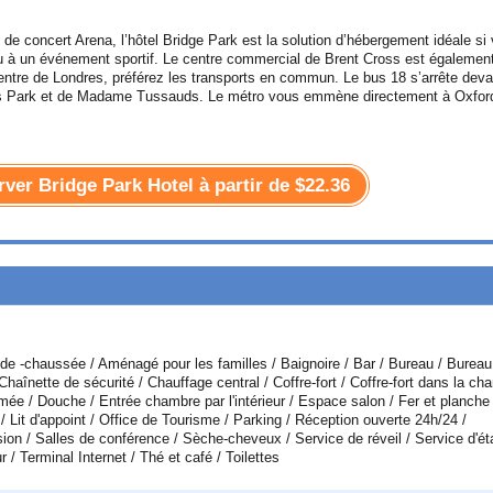
de concert Arena, l’hôtel Bridge Park est la solution d’hébergement idéale si
u à un événement sportif. Le centre commercial de Brent Cross est également
centre de Londres, préférez les transports en commun. Le bus 18 s’arrête deva
nts Park et de Madame Tussauds. Le métro vous emmène directement à Oxfor
rver Bridge Park Hotel à partir de
$22.36
e -chaussée / Aménagé pour les familles / Baignoire / Bar / Bureau / Bureau
Chaînette de sécurité / Chauffage central / Coffre-fort / Coffre-fort dans la ch
ée / Douche / Entrée chambre par l'intérieur / Espace salon / Fer et planche
/ Lit d'appoint / Office de Tourisme / Parking / Réception ouverte 24h/24 /
sion / Salles de conférence / Sèche-cheveux / Service de réveil / Service d'ét
/ Terminal Internet / Thé et café / Toilettes