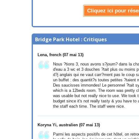
Cliquez ici pour rése
Bridge Park Hotel : Critiques
Lena, french
(07 mai 13)
Nous ?tions 3, nous avons s?journ? dans la cham
d'eau a 3 wc et 3 douches ?tait plus ou moins p
d?j anglais qui ne vaut carr?ment pas le coup sa
un buffet : des quantit?s toutes petites ?taient m
Des saucisses immondes! Le personnel ?tait sympa.
which is a 12beds room. The room was pretty c
was usable but not really nice to use. We took t
budget since it's not really tasty & you have to a
the staff each time. The staff were nice.
Koryna Yi, australien
(07 mai 13)
Parmi les aspects positifs de cet hôtel, on retro