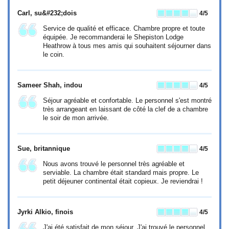
Carl
, su&#232;dois
4
/5
Service de qualité et efficace. Chambre propre et toute
équipée. Je recommanderai le Shepiston Lodge
Heathrow à tous mes amis qui souhaitent séjourner dans
le coin.
Sameer Shah
, indou
4
/5
Séjour agréable et confortable. Le personnel s'est montré
très arrangeant en laissant de côté la clef de a chambre
le soir de mon arrivée.
Sue
, britannique
4
/5
Nous avons trouvé le personnel très agréable et
serviable. La chambre était standard mais propre. Le
petit déjeuner continental était copieux. Je reviendrai !
Jyrki Alkio
, finois
4
/5
J'ai été satisfait de mon séjour. J'ai trouvé le personnel