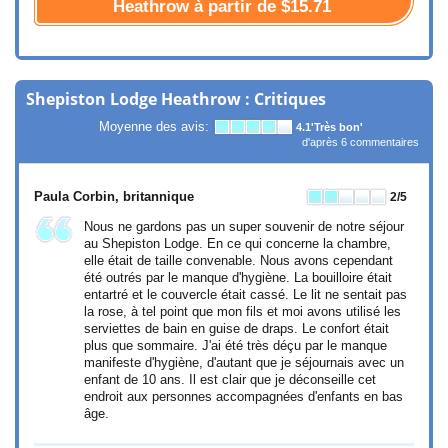
Heathrow à partir de
$15.71
Shepiston Lodge Heathrow : Critiques
Moyenne des avis:
4.1
'Très bon'
d'après
6
commentaires
Paula Corbin
, britannique
2
/5
Nous ne gardons pas un super souvenir de notre séjour
au Shepiston Lodge. En ce qui concerne la chambre,
elle était de taille convenable. Nous avons cependant
été outrés par le manque d'hygiène. La bouilloire était
entartré et le couvercle était cassé. Le lit ne sentait pas
la rose, à tel point que mon fils et moi avons utilisé les
serviettes de bain en guise de draps. Le confort était
plus que sommaire. J'ai été très déçu par le manque
manifeste d'hygiène, d'autant que je séjournais avec un
enfant de 10 ans. Il est clair que je déconseille cet
endroit aux personnes accompagnées d'enfants en bas
âge.