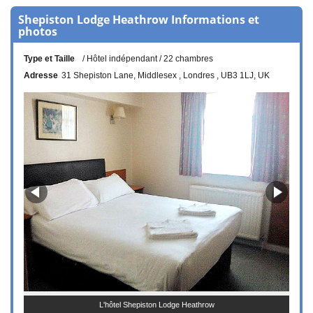
Shepiston Lodge Heathrow Informations et
photos
Type et Taille
Hôtel indépendant
22 chambres
Adresse
31 Shepiston Lane
Middlesex
Londres
UB3 1LJ
UK
L'hôtel Shepiston Lodge Heathrow