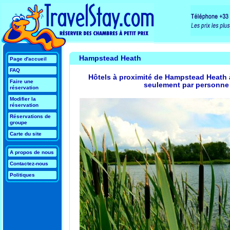
Hampstead Heath
Page d'accueil
FAQ
Hôtels à proximité de Hampstead Heath à
Faire une
seulement par personne 
réservation
Modifier la
réservation
Réservations de
groupe
Carte du site
A propos de nous
Contactez-nous
Politiques