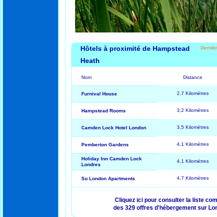
Hôtels à proximité de Hampstead
Dernièr
Heath
Nom
Distance
2,7 Kilomètres
Furnival House
3,2 Kilomètres
Hampstead Rooms
3,5 Kilomètres
Camden Lock Hotel London
4,1 Kilomètres
Pemberton Gardens
Holiday Inn Camden Lock
4,1 Kilomètres
Londres
4,7 Kilomètres
So London Apartments
Cliquez ici pour consulter la liste co
des 329 offres d'hébergement sur Lo