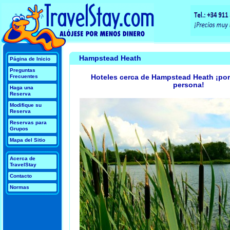
Hampstead Heath
Página de Inicio
Preguntas
Hoteles cerca de Hampstead Heath ¡por
Frecuentes
persona!
Haga una
Reserva
Modifique su
Reserva
Reservas para
Grupos
Mapa del Sitio
Acerca de
TravelStay
Contacto
Normas