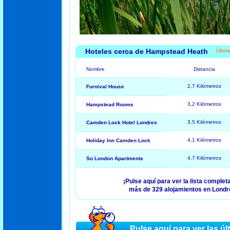
Hoteles cerca de Hampstead Heath
Últim
Nombre
Distancia
2,7 Kilómetros
Furnival House
3,2 Kilómetros
Hampstead Rooms
3,5 Kilómetros
Camden Lock Hotel Londres
4,1 Kilómetros
Holiday Inn Camden Lock
4,7 Kilómetros
So London Apartments
¡Pulse aquí para ver la lista complet
más de 329 alojamientos en Londr
Pulse aquí para ver las úl