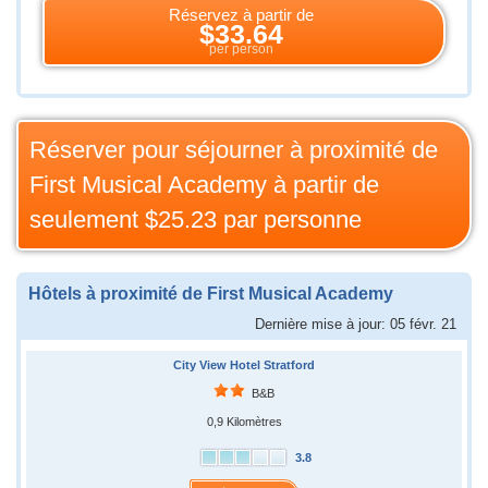
Réservez à partir de
$33.64
per person
Réserver pour séjourner à proximité de
First Musical Academy à partir de
seulement
$25.23
par personne
Hôtels à proximité de First Musical Academy
Dernière mise à jour: 05 févr. 21
City View Hotel Stratford
B&B
0,9 Kilomètres
3.8