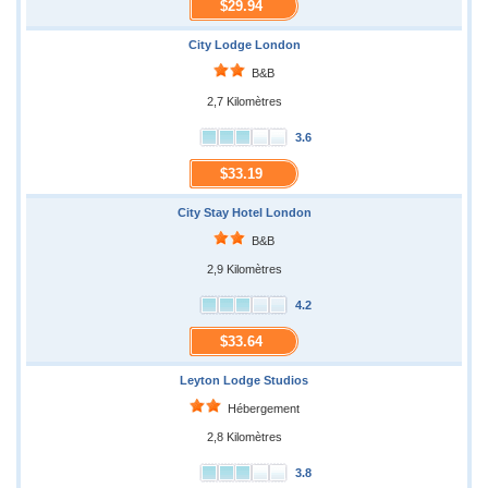
$29.94
City Lodge London
B&B
2,7 Kilomètres
3.6
$33.19
City Stay Hotel London
B&B
2,9 Kilomètres
4.2
$33.64
Leyton Lodge Studios
Hébergement
2,8 Kilomètres
3.8