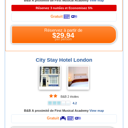
B&B A proximité de First Musical Academy
View map
Réservez 3 nuitées et Economisez 5%
Gratuit
Réservez à partir de
$29.94
per person
City Stay Hotel London
B&B 2 étoiles
4.2
B&B A proximité de First Musical Academy
View map
Gratuit