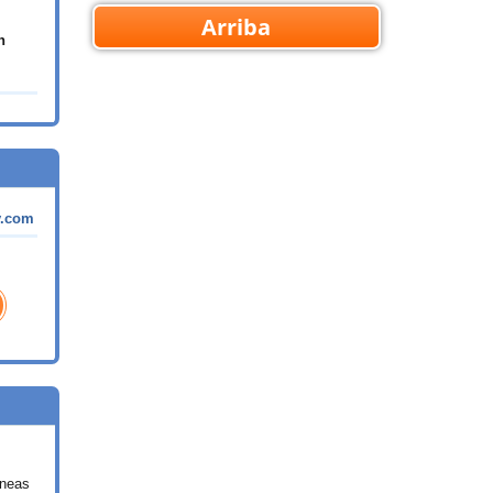
Arriba
n
y.com
íneas