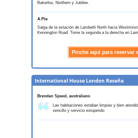
Bakerloo, Northern y Jubilee.
A Pie
Salga de la estación de Lambeth North hacia Westminster
Kennington Road. Tome la segunda a la derecha en Lamb
Pinche aquí para reservar
International House London Reseña
Brendan Speed
, australiano
Las habitaciones estaban limpias y bien atendi
sencillo y servicio estupendo