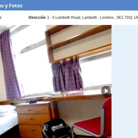
s y Fotos
s
Dirección
1 - 5 Lambeth Road
Lambeth
Londres
SE1 7DQ
U