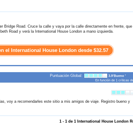
 Bridge Road. Cruce la calle y vaya por la calle directamente en frente, que
eth Road y verá la International House London a mano izquierda.
 en el International House London desde
$32.57
Puntuación Global:
3.9
'Bueno '
En función de
1
críticas d
das, voy a recomendarles este sitio a mis amigos de viaje. Registro bueno y
1 - 1 de 1 International House London 