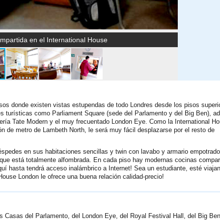
mpartida en el International House
isos donde existen vistas estupendas de todo Londres desde los pisos superi
nes turísticas como Parliament Square (sede del Parlamento y del Big Ben), 
lería Tate Modern y el muy frecuentado London Eye. Como la International H
ón de metro de Lambeth North, le será muy fácil desplazarse por el resto de
éspedes en sus habitaciones sencillas y twin con lavabo y armario empotrad
y que está totalmente alfombrada. En cada piso hay modernas cocinas compar
í hasta tendrá acceso inalámbrico a Internet! Sea un estudiante, esté viaja
 House London le ofrece una buena relación calidad-precio!
s Casas del Parlamento, del London Eye, del Royal Festival Hall, del Big Ben