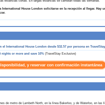
las estancias cortas. En largas estancias se cambian todas las semanas.
 International House London solicitarse en la recepción al llegar. Hay u
zar.
n el International House London desde
$32.57
por persona en TravelSta
5 nights or more and save 10%
(TravelStay Exclusive)
disponibilidad, y reservar con confirmación instantánea
nes de metro de Lambeth North, en la línea Bakerloo, y de Waterloo, en las l