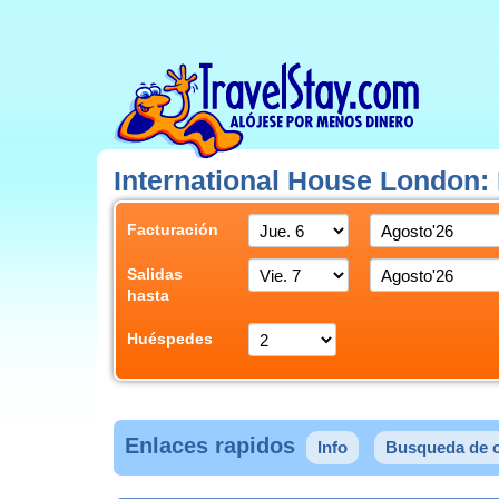
International House London:
Facturación
Salidas
hasta
Huéspedes
Enlaces rapidos
Info
Busqueda de o