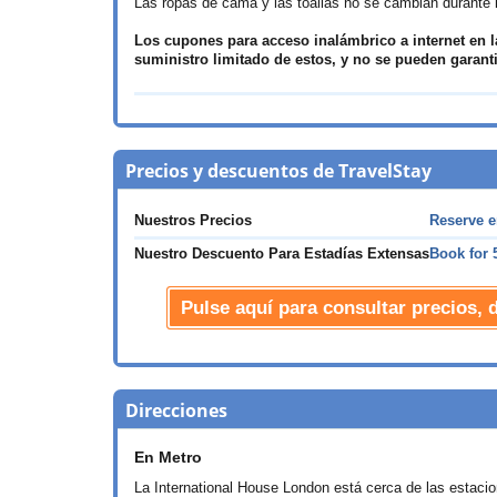
Las ropas de cama y las toallas no se cambian durante 
Los cupones para acceso inalámbrico a internet en la
suministro limitado de estos, y no se pueden garanti
Precios y descuentos de TravelStay
Nuestros Precios
Reserve e
Nuestro Descuento Para Estadías Extensas
Book for 
Pulse aquí para consultar precios, 
Direcciones
En Metro
La International House London está cerca de las estacio