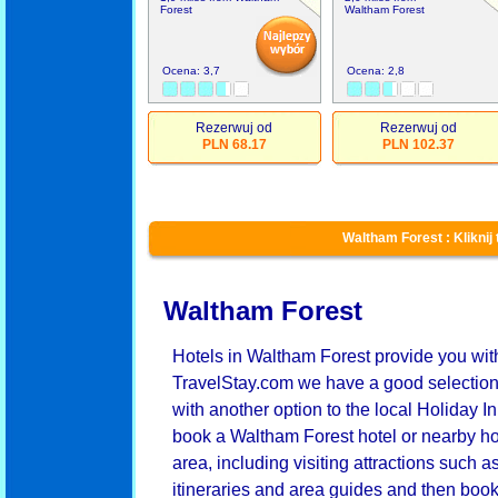
Forest
Waltham Forest
Ocena: 3,7
Ocena: 2,8
Rezerwuj od
Rezerwuj od
PLN 68.17
PLN 102.37
Waltham Forest : Kliknij 
Waltham Forest
Hotels in Waltham Forest provide you wit
TravelStay.com we have a good selection
with another option to the local Holiday
book a Waltham Forest hotel or nearby hotel
area, including visiting attractions such
itineraries and area guides and then boo