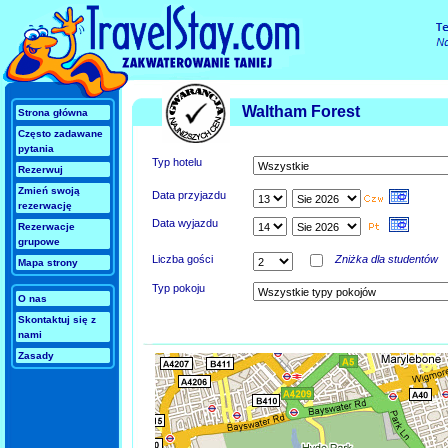
Waltham Forest
Strona główna
Często zadawane
pytania
Typ hotelu
Rezerwuj
Zmień swoją
Data przyjazdu
rezerwację
Data wyjazdu
Rezerwacje
grupowe
Liczba gości
Zniżka dla studentów
Mapa strony
Typ pokoju
O nas
Skontaktuj się z
nami
Zasady