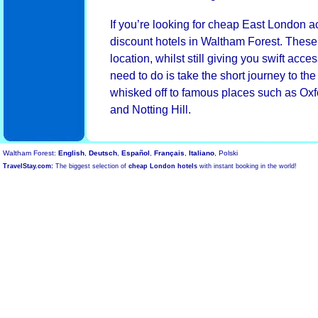
If you’re looking for cheap East London 
discount hotels in Waltham Forest. These
location, whilst still giving you swift acce
need to do is take the short journey to the
whisked off to famous places such as Ox
and Notting Hill.
Waltham Forest:
English
,
Deutsch
,
Español
,
Français
,
Italiano
, Polski
TravelStay.com:
The biggest selection of
cheap London hotels
with instant booking in the world!