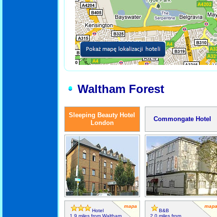
Waltham Forest
Sleeping Beauty Hotel
Commongate Hotel
London
mapa
map
Hotel
B&B
1,9 miles from Waltham
2,0 miles from