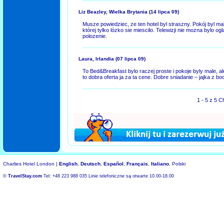
Liz Beazley, Wielka Brytania
(14 lipca 09)
Musze powiedziec, ze ten hotel byl straszny. Pokój byl ma
której tylko lózko sie miescilo. Telewizji nie mozna bylo o
polozenie.
Laura, Irlandia
(07 lipca 09)
To Bed&Breakfast bylo raczej proste i pokoje byly male, al
to dobra oferta ja za ta cene. Dobre sniadanie – jajka z b
1 - 5 z 5 
Charlies Hotel London |
English
,
Deutsch
,
Español
,
Français
,
Italiano
, Polski
©
TravelStay.com
Tel: +48 223 988 035 Linie telefoniczne są otwarte 10.00-18.00