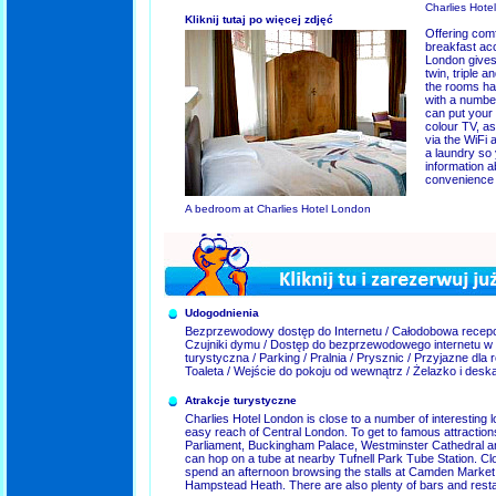
Charlies Hote
Kliknij tutaj po więcej zdjęć
Offering comf
breakfast ac
London gives 
twin, triple a
the rooms ha
with a number
can put your
colour TV, as
via the WiFi 
a laundry so 
information 
convenience o
A bedroom at Charlies Hotel London
Udogodnienia
Bezprzewodowy dostęp do Internetu / Całodobowa recepcj
Czujniki dymu / Dostęp do bezprzewodowego internetu w 
turystyczna / Parking / Pralnia / Prysznic / Przyjazne dla 
Toaleta / Wejście do pokoju od wewnątrz / Żelazko i des
Atrakcje turystyczne
Charlies Hotel London is close to a number of interesting lo
easy reach of Central London. To get to famous attractio
Parliament, Buckingham Palace, Westminster Cathedral a
can hop on a tube at nearby Tufnell Park Tube Station. Clo
spend an afternoon browsing the stalls at Camden Market,
Hampstead Heath. There are also plenty of bars and resta