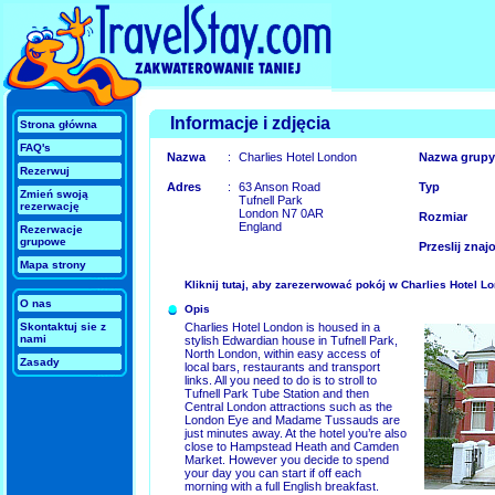
Informacje i zdjęcia
Strona główna
FAQ's
Nazwa
:
Charlies Hotel London
Nazwa grupy
Rezerwuj
Adres
:
63 Anson Road
Typ
Zmień swoją
Tufnell Park
rezerwację
London N7 0AR
Rozmiar
England
Rezerwacje
grupowe
Przeslij zna
Mapa strony
Kliknij tutaj, aby zarezerwować pokój w Charlies Hotel 
O nas
Opis
Skontaktuj sie z
Charlies Hotel London is housed in a
nami
stylish Edwardian house in Tufnell Park,
North London, within easy access of
Zasady
local bars, restaurants and transport
links. All you need to do is to stroll to
Tufnell Park Tube Station and then
Central London attractions such as the
London Eye and Madame Tussauds are
just minutes away. At the hotel you’re also
close to Hampstead Heath and Camden
Market. However you decide to spend
your day you can start if off each
morning with a full English breakfast.