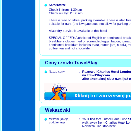
Komentarze
Check in from: 1:30 pm
Check out by: 11:00 am
There is free on street parking available. There is also fr
suitable for cars (the low gate does not allow for parking 
A laundry service is available at this hotel.
SPECIAL OFFER: A choice of English or continental breakf
breakfast includes fried or scrambled eggs, bacon, toma
continental breakfast includes toast, butter, jam, nutella, 
coffee, tea and hot chocolate.
Ceny i znizki TravelStay
Nasze ceny
:
Rezerwuj Charlies Hotel Londo
na TravelStay.com
albo skontaktuj sie z nami już t
Wskazówki
Metrem (koleją
:
You’ll find that Tufnell Park Tube St
podziemną)
walk away from Charlies Hotel Lon
Northern Line stop here.