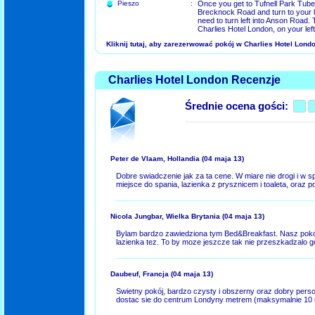
Pieszo
:
Once you get to Tufnell Park Tube 
Brecknock Road and turn to your le
need to turn left into Anson Road. T
Charlies Hotel London, on your left
Kliknij tutaj, aby zarezerwować pokój w Charlies Hotel Lond
Charlies Hotel London Recenzje
Średnie ocena gości:
Peter de Vlaam, Hollandia
(04 maja 13)
Dobre swiadczenie jak za ta cene. W miare nie drogi i w s
miejsce do spania, lazienka z prysznicem i toaleta, oraz p
Nicola Jungbar, Wielka Brytania
(04 maja 13)
Bylam bardzo zawiedziona tym Bed&Breakfast. Nasz pokój
lazienka tez. To by moze jeszcze tak nie przeszkadzalo g
Daubeuf, Francja
(04 maja 13)
Swietny pokój, bardzo czysty i obszerny oraz dobry perso
dostac sie do centrum Londyny metrem (maksymalnie 10 