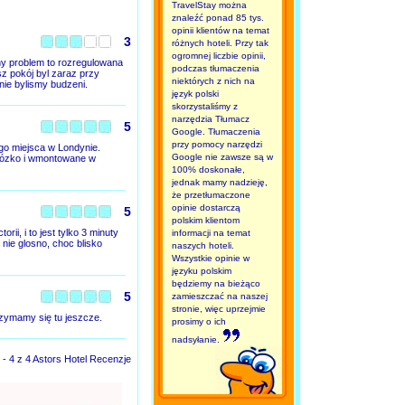
TravelStay można
znaleźć ponad 85 tys.
opinii klientów na temat
3
różnych hoteli. Przy tak
ogromnej liczbie opinii,
y problem to rozregulowana
podczas tłumaczenia
sz pokój byl zaraz przy
niektórych z nich na
ie bylismy budzeni.
język polski
skorzystaliśmy z
narzędzia Tłumacz
5
Google. Tłumaczenia
przy pomocy narzędzi
go miejsca w Londynie.
Google nie zawsze są w
 lózko i wmontowane w
100% doskonałe,
jednak mamy nadzieję,
że przetłumaczone
opinie dostarczą
5
polskim klientom
i, i to jest tylko 3 minuty
informacji na temat
nie glosno, choc blisko
naszych hoteli.
Wszystkie opinie w
języku polskim
będziemy na bieżąco
5
zamieszczać na naszej
stronie, więc uprzejmie
rzymamy się tu jeszcze.
prosimy o ich
nadsyłanie.
 - 4 z 4 Astors Hotel Recenzje