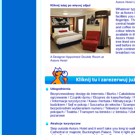
Astors Hotel
Kliknij tutaj po więcej zdjęć
Whatever typ
for at Astors
facilities you
fingertips. Th
central heatin
and coffee mak
colour televis
available in t
Astors Hotel 
tree lined str
well before in
style contine
breakfast ro
A Designer Appointed Double Room at
Astors Hotel
Udogodnienia
Bezprzewodowy dostęp do Internetu / Biurko / Całodobowa
ogrzewanie / Czujniki dymu / Ekspres do kawy/herbaty / 
/ Informacje turystyczne / Kawa i herbata / Klimatyzacja / 
budzikiem / Sejf w pokoju / Suszarka do włosów / Szampon 
bezpośrednim wybieraniem numeru / Telewizor kolorowy /
pokojach / Toaleta / Transport na lotnisko i z lotniska / U
pożarowe
Atrakcje turystyczne
Step outside Astors Hotel and it won’t take you long to wa
Cathedral or majestic Buckingham Palace. Time it right a