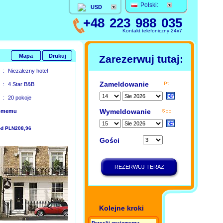
Polski:
USD
+48 223 988 035
Kontakt telefoniczny 24x7
Mapa
Drukuj
Zarezerwuj tutaj:
:
Niezalezny hotel
Zameldowanie
:
4 Star B&B
:
20 pokoje
Wymeldowanie
jomemu
 od PLN208,96
Gości
REZERWUJ TERAZ
Kolejne kroki
Przeslij znajomemu