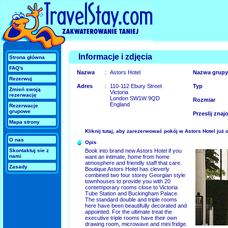
Informacje i zdjęcia
Strona główna
FAQ's
Nazwa
:
Astors Hotel
Nazwa grupy
Rezerwuj
Adres
:
110-112 Ebury Street
Typ
Zmień swoją
Victoria
rezerwację
London SW1W 9QD
Rozmiar
England
Rezerwacje
grupowe
Przeslij zna
Mapa strony
Kliknij tutaj, aby zarezerwować pokój w Astors Hotel już
O nas
Opis
Skontaktuj sie z
Book into brand new Astors Hotel if you
nami
want an intimate, home from home
atmosphere and friendly staff that care.
Zasady
Boutique Astors Hotel has cleverly
combined two four storey Georgian style
townhouses to provide you with 20
contemporary rooms close to Victoria
Tube Station and Buckingham Palace.
The standard double and triple rooms
here have been beautifully decorated and
appointed. For the ultimate treat the
executive triple rooms have their own
drawing room, microwave and mini fridge.