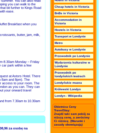
Hotels in Victoria
e summer. You can also relax
pping you can walk to the
Cheap hotels in Victoria
hat bit further to Kings Road
with ease.
BnBs in Victoria
Accommodation in
Victoria
ffet Breakfast when you
Hostels in Victoria
roissants, butter, jam, milk,
Transport w Londynie
Metro
Autobusy w Londynie
Przewodnik po Londynie
30pm-8.30am Monday – Friday
Wydarzenia kulturalne w
 car park within a few
Londynie
Przewodnik po
quest at Astors Hotel. There
londyńskich teatrach
en 8am and 8pm). The
Londyńskie muzea
ur access to your room. The
 London as you can. They can
Królewski Londyn
out your onward travel
Londyn - Wikipedia
 and from 7.30am to 10.30am
Obietnica Ceny
TravelStay:
Znajdź taki sam pokój za
niższą cenę, a zwrócimy
Ci różnicę. (
Warunki
i
zasady obowiązują)
08,96 za osobę na