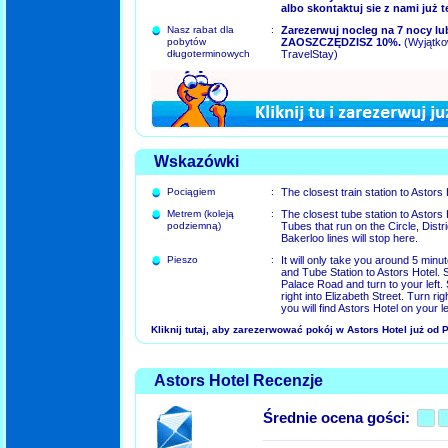
albo skontaktuj sie z nami już t
Nasz rabat dla
:
Zarezerwuj nocleg na 7 nocy lub
pobytów
ZAOSZCZĘDZISZ 10%.
(Wyjątkow
długoterminowych
TravelStay)
Wskazówki
Pociągiem
:
The closest train station to Astors 
Metrem (koleją
:
The closest tube station to Astors 
podziemną)
Tubes that run on the Circle, Dist
Bakerloo lines will stop here.
Pieszo
:
It will only take you around 5 minu
and Tube Station to Astors Hotel.
Palace Road and turn to your left. 
right into Elizabeth Street. Turn ri
you will find Astors Hotel on your l
Kliknij tutaj, aby zarezerwować pokój w Astors Hotel już od
Astors Hotel Recenzje
Średnie ocena gości: