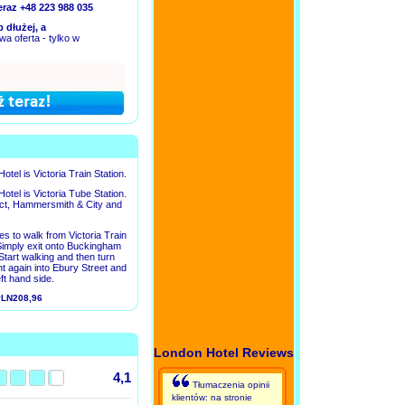
eraz +48 223 988 035
 dłużej, a
a oferta - tylko w
Hotel is Victoria Train Station.
Hotel is Victoria Tube Station.
rict, Hammersmith & City and
tes to walk from Victoria Train
 Simply exit onto Buckingham
Start walking and then turn
ght again into Ebury Street and
eft hand side.
 PLN208,96
London Hotel Reviews
4,1
Tłumaczenia opinii
klientów: na stronie