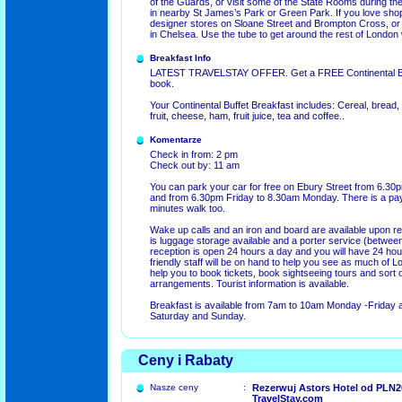
of the Guards, or visit some of the State Rooms during th
in nearby St James’s Park or Green Park. If you love sho
designer stores on Sloane Street and Brompton Cross, or t
in Chelsea. Use the tube to get around the rest of London 
Breakfast Info
LATEST TRAVELSTAY OFFER. Get a FREE Continental Bu
book.
Your Continental Buffet Breakfast includes: Cereal, bread, c
fruit, cheese, ham, fruit juice, tea and coffee..
Komentarze
Check in from: 2 pm
Check out by: 11 am
You can park your car for free on Ebury Street from 6.
and from 6.30pm Friday to 8.30am Monday. There is a pay
minutes walk too.
Wake up calls and an iron and board are available upon re
is luggage storage available and a porter service (betwe
reception is open 24 hours a day and you will have 24 ho
friendly staff will be on hand to help you see as much of
help you to book tickets, book sightseeing tours and sort 
arrangements. Tourist information is available.
Breakfast is available from 7am to 10am Monday -Friday
Saturday and Sunday.
Ceny i Rabaty
Nasze ceny
:
Rezerwuj Astors Hotel od PLN2
TravelStay.com