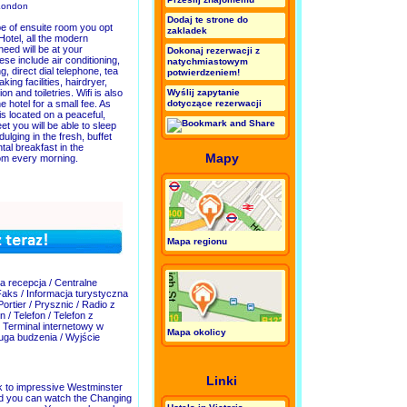
 London
Dodaj te strone do
e of ensuite room you opt
zakladek
 Hotel, all the modern
 need will be at your
Dokonaj rezerwacji z
ese include air conditioning,
natychmiastowym
g, direct dial telephone, tea
potwierdzeniem!
ing facilities, hairdryer,
ion and toiletries. Wifi is also
Wyślij zapytanie
he hotel for a small fee. As
dotyczące rezerwacji
is located on a peaceful,
eet you will be able to sleep
dulging in the fresh, buffet
ntal breakfast in the
Mapy
om every morning.
Mapa regionu
 recepcja / Centralne
Faks / Informacja turystyczna
Portier / Prysznic / Radio z
/ Telefon / Telefon z
 Terminal internetowy w
Mapa okolicy
sługa budzenia / Wyjście
Linki
lk to impressive Westminster
nd you can watch the Changing