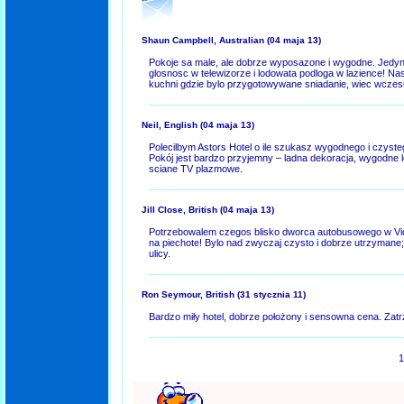
Shaun Campbell, Australian
(04 maja 13)
Pokoje sa male, ale dobrze wyposazone i wygodne. Jedyn
glosnosc w telewizorze i lodowata podloga w lazience! Na
kuchni gdzie bylo przygotowywane sniadanie, wiec wczesn
Neil, English
(04 maja 13)
Polecilbym Astors Hotel o ile szukasz wygodnego i czyste
Pokój jest bardzo przyjemny – ladna dekoracja, wygodne
sciane TV plazmowe.
Jill Close, British
(04 maja 13)
Potrzebowalem czegos blisko dworca autobusowego w Victori
na piechote! Bylo nad zwyczaj czysto i dobrze utrzymane; 
ulicy.
Ron Seymour, British
(31 stycznia 11)
Bardzo miły hotel, dobrze położony i sensowna cena. Zat
1