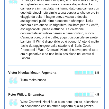
Ho soggiornato a metà di aprile, è un hotel bello, caldo,
accogliente con personale cortese e disponibile. La
camera era immacolata, mi hanno dato una camera con
due letti singoli, più simile a una doppia anche se ero in
viaggio da sola. Il bagno aveva vasca e doccia,
asciugamani puliti, oltre a sapone e shampoo. Nella
camera c'era anche un frigorifero, bollitore per tè / caffè,
asciugacapelli, prese elettriche. La colazione
continentale includeva cereali e pane tostato, succo
d'arancia puro, o tè o caffè, yogurt disponibile se avete
bambini. Il Wifi è disponibile ed è buono. L'hotel è molto
facile da raggiungere dalla stazione di Earls Court.
Prenotarei il West Cromwell Hotel di nuovo perché tutto
era superlativo e ha una bella posizione nel centro di
Londra.
Victor Nicolas Meaur
, Argentina
5
/5
Tutto molto buono.
Peter Wilkie
, Britannica
4
/5
West Cromwell Hotel è un buon hotel, pulito, silenzioso
ed economico con un ottimo rapporto qualità-prezzo.