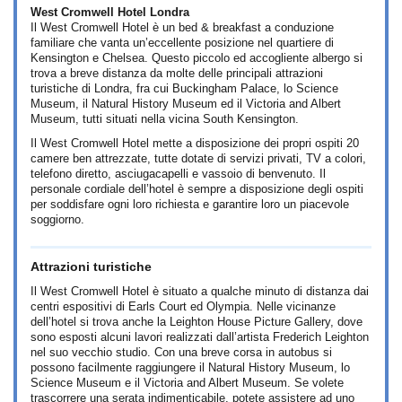
West Cromwell Hotel Londra
Il West Cromwell Hotel è un bed & breakfast a conduzione
familiare che vanta un’eccellente posizione nel quartiere di
Kensington e Chelsea. Questo piccolo ed accogliente albergo si
trova a breve distanza da molte delle principali attrazioni
turistiche di Londra, fra cui Buckingham Palace, lo Science
Museum, il Natural History Museum ed il Victoria and Albert
Museum, tutti situati nella vicina South Kensington.
Il West Cromwell Hotel mette a disposizione dei propri ospiti 20
camere ben attrezzate, tutte dotate di servizi privati, TV a colori,
telefono diretto, asciugacapelli e vassoio di benvenuto. Il
personale cordiale dell’hotel è sempre a disposizione degli ospiti
per soddisfare ogni loro richiesta e garantire loro un piacevole
soggiorno.
Attrazioni turistiche
Il West Cromwell Hotel è situato a qualche minuto di distanza dai
centri espositivi di Earls Court ed Olympia. Nelle vicinanze
dell’hotel si trova anche la Leighton House Picture Gallery, dove
sono esposti alcuni lavori realizzati dall’artista Frederich Leighton
nel suo vecchio studio. Con una breve corsa in autobus si
possono facilmente raggiungere il Natural History Museum, lo
Science Museum e il Victoria and Albert Museum. Se volete
trascorrere una serata indimenticabile, potete assistere ad uno