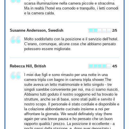
scarsa illuminazione nella camera piccole e stracolma.
Ma in realtà l’hotel era comodo e tranquillo, i letti comodi
e la camera calda.
Susanne Andersson
, Swedish
2
/5
Molto soddisfatto con la posizione e il servizio dell’hotel.
C’erano, comunque, alcune cose che abbiamo pensato
potessero essere migliorate.
Rebecca Hill
, British
4
/5
I miei due figli e sono rimasto per una notte in una
camera tripla con bagno in camera tripla shower.The
suite aveva un letto matrimoniale e letto singolo - tre
singoli sarebbe conveniente per noi, ma ci siamo riusciti.
Abbiamo tutti goduto il nostro soggiorno ed ha trovato le
strutture, anche se di base, sono stati puliti e servito il
nostro scopo. Il personale è stato cordiale e disponibile e
la colazione abbondante cucinato insieme a noi per
affrontare la giornata. We would definately stay there
again per una breve pausa e ho pensato che un buon
rapporto qualità / prezzo. La posizione è eccellente - a
pochi passi dalla stazione, e, dopo aver depositato i