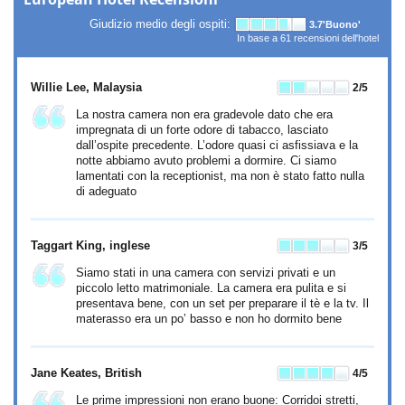
Giudizio medio degli ospiti:
3.7
'Buono'
In base a
61
recensioni dell'hotel
Willie Lee
, Malaysia
2
/5
La nostra camera non era gradevole dato che era
impregnata di un forte odore di tabacco, lasciato
dall’ospite precedente. L’odore quasi ci asfissiava e la
notte abbiamo avuto problemi a dormire. Ci siamo
lamentati con la receptionist, ma non è stato fatto nulla
di adeguato
Taggart King
, inglese
3
/5
Siamo stati in una camera con servizi privati e un
piccolo letto matrimoniale. La camera era pulita e si
presentava bene, con un set per preparare il tè e la tv. Il
materasso era un po’ basso e non ho dormito bene
Jane Keates
, British
4
/5
Le prime impressioni non erano buone: Corridoi stretti,