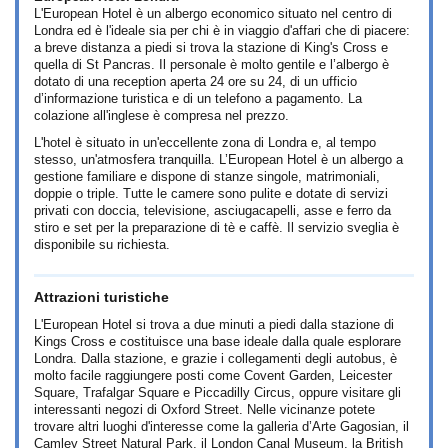
L'European Hotel è un albergo economico situato nel centro di
Londra ed è l'ideale sia per chi è in viaggio d'affari che di piacere:
a breve distanza a piedi si trova la stazione di King's Cross e
quella di St Pancras. Il personale è molto gentile e l’albergo è
dotato di una reception aperta 24 ore su 24, di un ufficio
d’informazione turistica e di un telefono a pagamento. La
colazione all'inglese è compresa nel prezzo.
L'hotel è situato in un'eccellente zona di Londra e, al tempo
stesso, un'atmosfera tranquilla. L’European Hotel è un albergo a
gestione familiare e dispone di stanze singole, matrimoniali,
doppie o triple. Tutte le camere sono pulite e dotate di servizi
privati con doccia, televisione, asciugacapelli, asse e ferro da
stiro e set per la preparazione di tè e caffè. Il servizio sveglia è
disponibile su richiesta.
Attrazioni turistiche
L'European Hotel si trova a due minuti a piedi dalla stazione di
Kings Cross e costituisce una base ideale dalla quale esplorare
Londra. Dalla stazione, e grazie i collegamenti degli autobus, è
molto facile raggiungere posti come Covent Garden, Leicester
Square, Trafalgar Square e Piccadilly Circus, oppure visitare gli
interessanti negozi di Oxford Street. Nelle vicinanze potete
trovare altri luoghi d'interesse come la galleria d’Arte Gagosian, il
Camley Street Natural Park, il London Canal Museum, la British