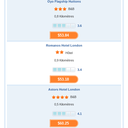
Oyo Flagship Huttons
B&B
0,8 Kilomètres
3.6
$53.84
Romanos Hotel London
Hôtel
0,9 Kilomètres
3.4
$53.18
Astors Hotel London
B&B
0,5 Kilomètres
4.1
$60.25