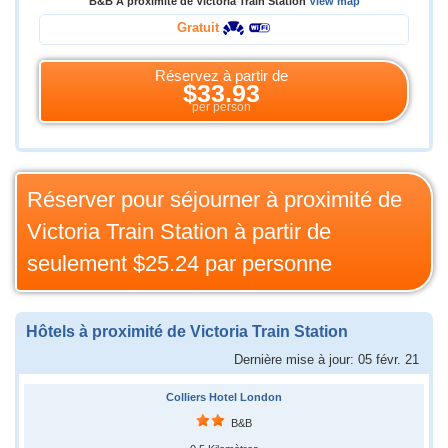
B&B A proximité de Victoria Train Station
View map
Gratuit
Réservez à partir de
$33.93
per person
Réserver pour séjourner à proximité de
Victoria Train Station à partir de
seulement
$25.24
par personne
Hôtels à proximité de Victoria Train Station
Dernière mise à jour: 05 févr. 21
Colliers Hotel London
B&B