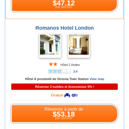
$47.12
per person
Romanos Hotel London
Hôtel 2 étoiles
3.4
Hôtel A proximité de Victoria Train Station
View map
Réservez 3 nuitées et économisez 5% !
Gratuit
Réservez à partir de
$53.18
per person