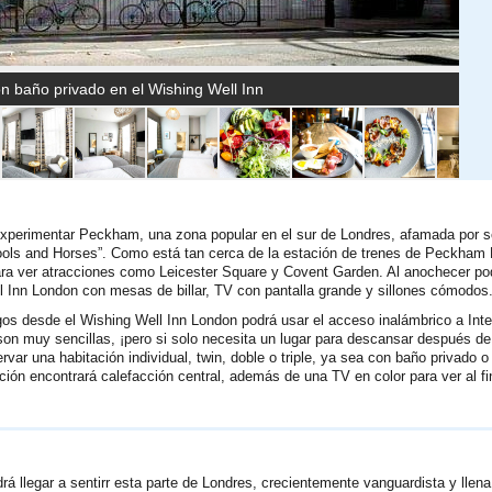
n baño privado en el Wishing Well Inn
 experimentar Peckham, una zona popular en el sur de Londres, afamada por s
Fools and Horses”. Como está tan cerca de la estación de trenes de Peckham
 para ver atracciones como Leicester Square y Covent Garden. Al anochecer po
ll Inn London con mesas de billar, TV con pantalla grande y sillones cómodos
os desde el Wishing Well Inn London podrá usar el acceso inalámbrico a Inte
 son muy sencillas, ¡pero si solo necesita un lugar para descansar después de
var una habitación individual, twin, doble o triple, ya sea con baño privado o
ción encontrará calefacción central, además de una TV en color para ver al fi
 llegar a sentirr esta parte de Londres, crecientemente vanguardista y llena