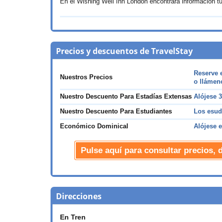
En el Wishing Well Inn London encontrará información tur
Precios y descuentos de TravelStay
Reserve 
Nuestros Precios
o llámeno
Nuestro Descuento Para Estadías Extensas
Alójese
Nuestro Descuento Para Estudiantes
Los esu
Económico Dominical
Alójese 
Pulse aquí para consultar precios, 
Direcciones
En Tren