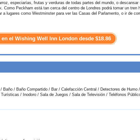
arroz, especiarías, frutas y verduras de todas partes del mundo, o descansar 
 Como Peckham está tan cerca del centro de Londres podrá tomar un tren 
ar a lugares como Westminster para ver las Casas del Parlamento, o ir de co
r en el Wishing Well Inn London desde
$18.86
 / Baño / Baño Compartido / Bar / Calefacción Central / Detectores de Humo /
Turísticas / Inodoro / Sala de Juegos / Sala de Televisión / Teléfonos Públic