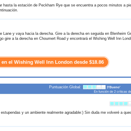
ajar hasta la estación de Peckham Rye que se encuentra a pocos minutos a pi
ntinuación.
e Lane y vaya hacia la derecha. Gire a la derecha en seguida en Blenheim G
go gire a la derecha en Choumert Road y encontrará el Wishing Well Inn Lon
r en el Wishing Well Inn London desde
$18.86
Puntuación Global:
3
'Bueno'
En función de
2
críticas d
estupendas y un ambiente realmente agradable:) Sin duda me volveré a que