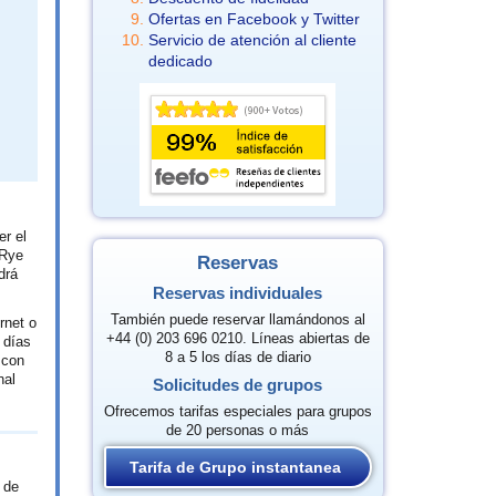
Ofertas en Facebook y Twitter
Servicio de atención al cliente
dedicado
er el
 Rye
Reservas
drá
Reservas individuales
.
También puede reservar llamándonos al
rnet o
+44 (0) 203 696 0210. Líneas abiertas de
 días
8 a 5 los días de diario
 con
nal
Solicitudes de grupos
Ofrecemos tarifas especiales para grupos
de 20 personas o más
Tarifa de Grupo instantanea
 de