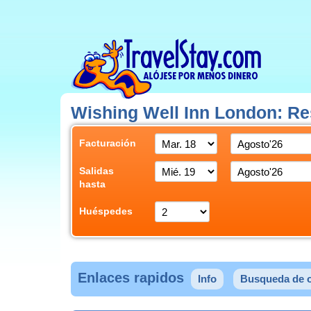
Wishing Well Inn London: R
Facturación
Salidas
hasta
Huéspedes
Enlaces rapidos
Info
Busqueda de o