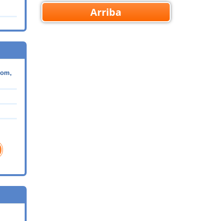
Arriba
com,