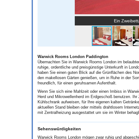
Ein Zweibet
Warwick Rooms London Paddington
Übernachten Sie in Warwick Rooms London im belaubten 
ruhige, ordentliche und preisgünstige Unterkunft in Lo
haben Sie einen guten Blick auf die Grünflächen des N
den makellosen Gärten genießen, um in Ruhe in der So
freundlich, für einen geruhsamen Aufenthalt.
Wenn Sie sich eine Mahlzeit oder einen Imbiss in War
Herd und Mikrowellenherd im Erdgeschoß benutzen. Ihr 
Kühlschrank aufweisen, für Ihre eigenen kalten Getränk
aktuellen Stand bleiben oder mittels drahtlosem Interne
mit Zentralheizung ausgestattet um sie im Winter behagl
Sehenswürdigkeiten
Warwick Rooms London mögen zwar ruhig und abgeschied