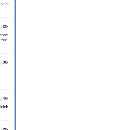
 nicht
2
/5
reppe
rotz
3
/5
4
/5
klich
2
/5