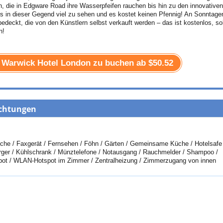
 die in Edgware Road ihre Wasserpfeifen rauchen bis hin zu den innovativen
es in dieser Gegend viel zu sehen und es kostet keinen Pfennig! An Sonntage
deckt, die von den Künstlern selbst verkauft werden – das ist kostenlos, so
n!
e Warwick Hotel London zu buchen ab
$50.52
ichtungen
che / Faxgerät / Fernsehen / Föhn / Gärten / Gemeinsame Küche / Hotelsafe 
sorger / Kühlschrank / Münztelefone / Notausgang / Rauchmelder / Shampoo /
pot / WLAN-Hotspot im Zimmer / Zentralheizung / Zimmerzugang von innen