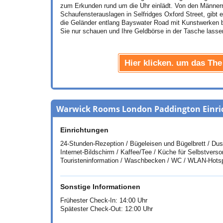
zum Erkunden rund um die Uhr einlädt. Von den Männern,
Schaufensterauslagen in Selfridges Oxford Street, gibt 
die Geländer entlang Bayswater Road mit Kunstwerken be
Sie nur schauen und Ihre Geldbörse in der Tasche lasse
Hier klicken. um das Th
Warwick Rooms London Paddington Einr
Einrichtungen
24-Stunden-Rezeption / Bügeleisen und Bügelbrett / Dus
Internet-Bildschirm / Kaffee/Tee / Küche für Selbstver
Touristeninformation / Waschbecken / WC / WLAN-Hots
Sonstige Informationen
Frühester Check-In: 14:00 Uhr
Spätester Check-Out: 12:00 Uhr