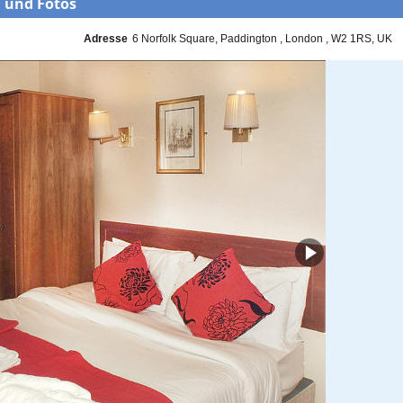
 und Fotos
Adresse
6 Norfolk Square
Paddington
London
W2 1RS
UK