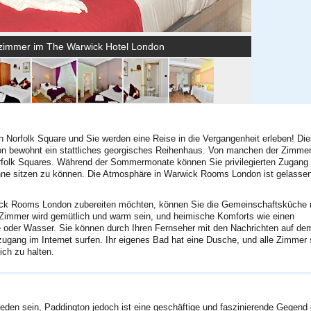
tzimmer im The Warwick Hotel London
Norfolk Square und Sie werden eine Reise in die Vergangenheit erleben! Di
ndon bewohnt ein stattliches georgisches Reihenhaus. Von manchen der Zimme
orfolk Squares. Während der Sommermonate können Sie privilegierten Zugang
nne sitzen zu können. Die Atmosphäre in Warwick Rooms London ist gelasse
wick Rooms London zubereiten möchten, können Sie die Gemeinschaftsküche 
Zimmer wird gemütlich und warm sein, und heimische Komforts wie einen
e oder Wasser. Sie können durch Ihren Fernseher mit den Nachrichten auf de
tzugang im Internet surfen. Ihr eigenes Bad hat eine Dusche, und alle Zimmer 
ich zu halten.
en sein, Paddington jedoch ist eine geschäftige und faszinierende Gegend 