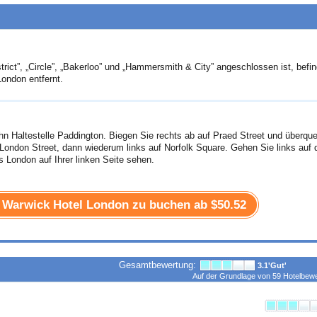
strict”, „Circle”, „Bakerloo” und „Hammersmith & City” angeschlossen ist, befin
ondon entfernt.
n Haltestelle Paddington. Biegen Sie rechts ab auf Praed Street und überqu
f London Street, dann wiederum links auf Norfolk Square. Gehen Sie links auf 
London auf Ihrer linken Seite sehen.
e Warwick Hotel London zu buchen ab
$50.52
Gesamtbewertung:
3.1
'Gut'
Auf der Grundlage von
59
Hotelbewe