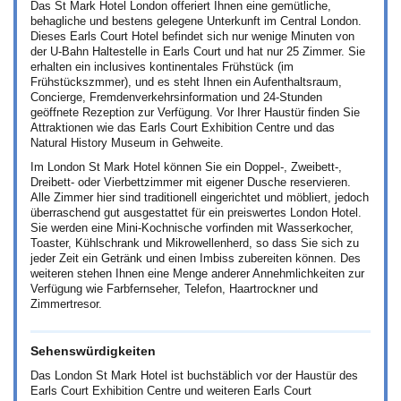
Das St Mark Hotel London offeriert Ihnen eine gemütliche,
behagliche und bestens gelegene Unterkunft im Central London.
Dieses Earls Court Hotel befindet sich nur wenige Minuten von
der U-Bahn Haltestelle in Earls Court und hat nur 25 Zimmer. Sie
erhalten ein inclusives kontinentales Frühstück (im
Frühstückszmmer), und es steht Ihnen ein Aufenthaltsraum,
Concierge, Fremdenverkehrsinformation und 24-Stunden
geöffnete Rezeption zur Verfügung. Vor Ihrer Haustür finden Sie
Attraktionen wie das Earls Court Exhibition Centre und das
Natural History Museum in Gehweite.
Im London St Mark Hotel können Sie ein Doppel-, Zweibett-,
Dreibett- oder Vierbettzimmer mit eigener Dusche reservieren.
Alle Zimmer hier sind traditionell eingerichtet und möbliert, jedoch
überraschend gut ausgestattet für ein preiswertes London Hotel.
Sie werden eine Mini-Kochnische vorfinden mit Wasserkocher,
Toaster, Kühlschrank und Mikrowellenherd, so dass Sie sich zu
jeder Zeit ein Getränk und einen Imbiss zubereiten können. Des
weiteren stehen Ihnen eine Menge anderer Annehmlichkeiten zur
Verfügung wie Farbfernseher, Telefon, Haartrockner und
Zimmertresor.
Sehenswürdigkeiten
Das London St Mark Hotel ist buchstäblich vor der Haustür des
Earls Court Exhibition Centre und weiteren Earls Court