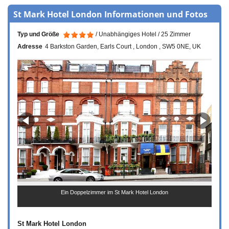
St Mark Hotel London Informationen und Fotos
Typ und Größe
Unabhängiges Hotel
25 Zimmer
Adresse
4 Barkston Garden
Earls Court
London
SW5 0NE
UK
Ein Doppelzimmer im St Mark Hotel London
St Mark Hotel London