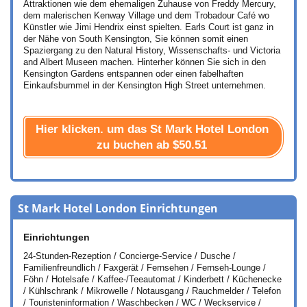
Attraktionen wie dem ehemaligen Zuhause von Freddy Mercury,
dem malerischen Kenway Village und dem Trobadour Café wo
Künstler wie Jimi Hendrix einst spielten. Earls Court ist ganz in
der Nähe von South Kensington, Sie können somit einen
Spaziergang zu den Natural History, Wissenschafts- und Victoria
and Albert Museen machen. Hinterher können Sie sich in den
Kensington Gardens entspannen oder einen fabelhaften
Einkaufsbummel in der Kensington High Street unternehmen.
Hier klicken. um das St Mark Hotel London
zu buchen ab
$50.51
St Mark Hotel London Einrichtungen
Einrichtungen
24-Stunden-Rezeption / Concierge-Service / Dusche /
Familienfreundlich / Faxgerät / Fernsehen / Fernseh-Lounge /
Föhn / Hotelsafe / Kaffee-/Teeautomat / Kinderbett / Küchenecke
/ Kühlschrank / Mikrowelle / Notausgang / Rauchmelder / Telefon
/ Touristeninformation / Waschbecken / WC / Weckservice /