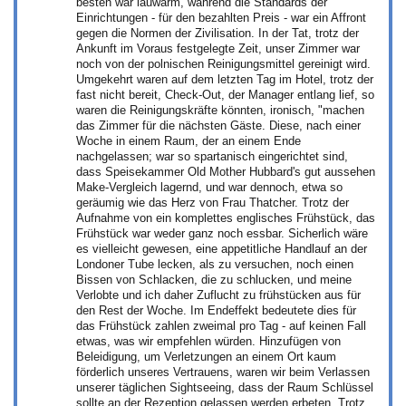
besten war lauwarm, während die Standards der
Einrichtungen - für den bezahlten Preis - war ein Affront
gegen die Normen der Zivilisation. In der Tat, trotz der
Ankunft im Voraus festgelegte Zeit, unser Zimmer war
noch von der polnischen Reinigungsmittel gereinigt wird.
Umgekehrt waren auf dem letzten Tag im Hotel, trotz der
fast nicht bereit, Check-Out, der Manager entlang lief, so
waren die Reinigungskräfte könnten, ironisch, "machen
das Zimmer für die nächsten Gäste. Diese, nach einer
Woche in einem Raum, der an einem Ende
nachgelassen; war so spartanisch eingerichtet sind,
dass Speisekammer Old Mother Hubbard's gut aussehen
Make-Vergleich lagernd, und war dennoch, etwa so
geräumig wie das Herz von Frau Thatcher. Trotz der
Aufnahme von ein komplettes englisches Frühstück, das
Frühstück war weder ganz noch essbar. Sicherlich wäre
es vielleicht gewesen, eine appetitliche Handlauf an der
Londoner Tube lecken, als zu versuchen, noch einen
Bissen von Schlacken, die zu schlucken, und meine
Verlobte und ich daher Zuflucht zu frühstücken aus für
den Rest der Woche. Im Endeffekt bedeutete dies für
das Frühstück zahlen zweimal pro Tag - auf keinen Fall
etwas, was wir empfehlen würden. Hinzufügen von
Beleidigung, um Verletzungen an einem Ort kaum
förderlich unseres Vertrauens, waren wir beim Verlassen
unserer täglichen Sightseeing, dass der Raum Schlüssel
sollte an der Rezeption gelassen werden erbeten. Trotz