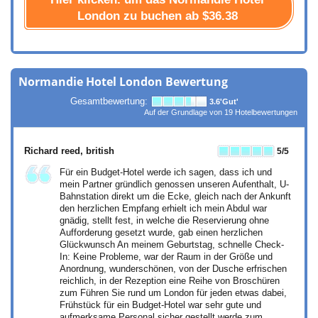
London zu buchen ab
$36.38
Normandie Hotel London Bewertung
Gesamtbewertung:
3.6
'Gut'
Auf der Grundlage von
19
Hotelbewertungen
Richard reed
, british
5
/5
Für ein Budget-Hotel werde ich sagen, dass ich und
mein Partner gründlich genossen unseren Aufenthalt, U-
Bahnstation direkt um die Ecke, gleich nach der Ankunft
den herzlichen Empfang erhielt ich mein Abdul war
gnädig, stellt fest, in welche die Reservierung ohne
Aufforderung gesetzt wurde, gab einen herzlichen
Glückwunsch An meinem Geburtstag, schnelle Check-
In: Keine Probleme, war der Raum in der Größe und
Anordnung, wunderschönen, von der Dusche erfrischen
reichlich, in der Rezeption eine Reihe von Broschüren
zum Führen Sie rund um London für jeden etwas dabei,
Frühstück für ein Budget-Hotel war sehr gute und
aufmerksame Personal sicher gestellt werde zum