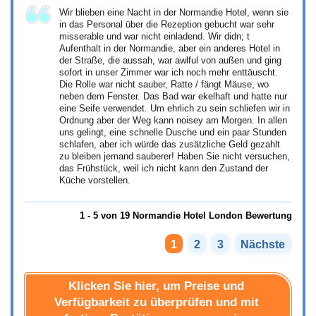
Wir blieben eine Nacht in der Normandie Hotel, wenn sie
in das Personal über die Rezeption gebucht war sehr
misserable und war nicht einladend. Wir didn; t
Aufenthalt in der Normandie, aber ein anderes Hotel in
der Straße, die aussah, war awlful von außen und ging
sofort in unser Zimmer war ich noch mehr enttäuscht.
Die Rolle war nicht sauber, Ratte / fängt Mäuse, wo
neben dem Fenster. Das Bad war ekelhaft und hatte nur
eine Seife verwendet. Um ehrlich zu sein schliefen wir in
Ordnung aber der Weg kann noisey am Morgen. In allen
uns gelingt, eine schnelle Dusche und ein paar Stunden
schlafen, aber ich würde das zusätzliche Geld gezahlt
zu bleiben jemand sauberer! Haben Sie nicht versuchen,
das Frühstück, weil ich nicht kann den Zustand der
Küche vorstellen.
1 - 5 von 19 Normandie Hotel London Bewertung
1
2
3
Nächste
Klicken Sie hier, um Preise und
Verfügbarkeit zu überprüfen und mit