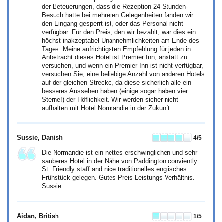
der Beteuerungen, dass die Rezeption 24-Stunden-
Besuch hatte bei mehreren Gelegenheiten fanden wir
den Eingang gesperrt ist, oder das Personal nicht
verfügbar. Für den Preis, den wir bezahlt, war dies ein
höchst inakzeptabel Unannehmlichkeiten am Ende des
Tages. Meine aufrichtigsten Empfehlung für jeden in
Anbetracht dieses Hotel ist Premier Inn, anstatt zu
versuchen, und wenn ein Premier Inn ist nicht verfügbar,
versuchen Sie, eine beliebige Anzahl von anderen Hotels
auf der gleichen Strecke, da diese sicherlich alle ein
besseres Aussehen haben (einige sogar haben vier
Sterne!) der Höflichkeit. Wir werden sicher nicht
aufhalten mit Hotel Normandie in der Zukunft.
Sussie
, Danish
4
/5
Die Normandie ist ein nettes erschwinglichen und sehr
sauberes Hotel in der Nähe von Paddington conviently
St. Friendly staff and nice traditionelles englisches
Frühstück gelegen. Gutes Preis-Leistungs-Verhältnis.
Sussie
Aidan
, British
1
/5