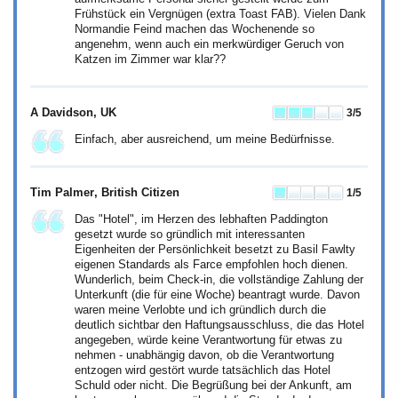
Frühstück ein Vergnügen (extra Toast FAB). Vielen Dank
Normandie Feind machen das Wochenende so
angenehm, wenn auch ein merkwürdiger Geruch von
Katzen im Zimmer war klar??
A Davidson
, UK
3
/5
Einfach, aber ausreichend, um meine Bedürfnisse.
Tim Palmer
, British Citizen
1
/5
Das "Hotel", im Herzen des lebhaften Paddington
gesetzt wurde so gründlich mit interessanten
Eigenheiten der Persönlichkeit besetzt zu Basil Fawlty
eigenen Standards als Farce empfohlen hoch dienen.
Wunderlich, beim Check-in, die vollständige Zahlung der
Unterkunft (die für eine Woche) beantragt wurde. Davon
waren meine Verlobte und ich gründlich durch die
deutlich sichtbar den Haftungsausschluss, die das Hotel
angegeben, würde keine Verantwortung für etwas zu
nehmen - unabhängig davon, ob die Verantwortung
entzogen wird gestört wurde tatsächlich das Hotel
Schuld oder nicht. Die Begrüßung bei der Ankunft, am