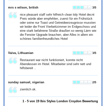
mrs s wilson
, british
3
/5
nice pleasant staff sehr hilfreich clean tidy Hotel decnt
Preis würde aber empfehlen, zuerst für ein Frühstück
oder seine nur Toast und Getreideerzeugnisse mussten
wir leider die Front Vierbettzimmer im Erdgeschoss und
eine stark befahrene Straße draußen so wenig Lärm wie
die Fenster Upgrade brauchen, aber Alles in allem ein
schönes familienfreundliches Hotel
Vaiva
, Lithuanian
3
/5
Restaurant war nicht funktioniert, konnte nicht
Abendessen im Hotel. Mitarbeiter sind sehr nett und
hilfsbereit ..
sunday samuel
, nigerian
2
/5
ziemlich ok.
1 - 5 von 19 Ibis Styles London Croydon Bewertung