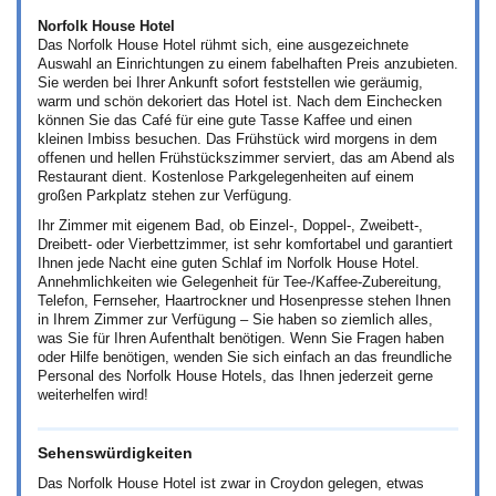
Norfolk House Hotel
Das Norfolk House Hotel rühmt sich, eine ausgezeichnete
Auswahl an Einrichtungen zu einem fabelhaften Preis anzubieten.
Sie werden bei Ihrer Ankunft sofort feststellen wie geräumig,
warm und schön dekoriert das Hotel ist. Nach dem Einchecken
können Sie das Café für eine gute Tasse Kaffee und einen
kleinen Imbiss besuchen. Das Frühstück wird morgens in dem
offenen und hellen Frühstückszimmer serviert, das am Abend als
Restaurant dient. Kostenlose Parkgelegenheiten auf einem
großen Parkplatz stehen zur Verfügung.
Ihr Zimmer mit eigenem Bad, ob Einzel-, Doppel-, Zweibett-,
Dreibett- oder Vierbettzimmer, ist sehr komfortabel und garantiert
Ihnen jede Nacht eine guten Schlaf im Norfolk House Hotel.
Annehmlichkeiten wie Gelegenheit für Tee-/Kaffee-Zubereitung,
Telefon, Fernseher, Haartrockner und Hosenpresse stehen Ihnen
in Ihrem Zimmer zur Verfügung – Sie haben so ziemlich alles,
was Sie für Ihren Aufenthalt benötigen. Wenn Sie Fragen haben
oder Hilfe benötigen, wenden Sie sich einfach an das freundliche
Personal des Norfolk House Hotels, das Ihnen jederzeit gerne
weiterhelfen wird!
Sehenswürdigkeiten
Das Norfolk House Hotel ist zwar in Croydon gelegen, etwas