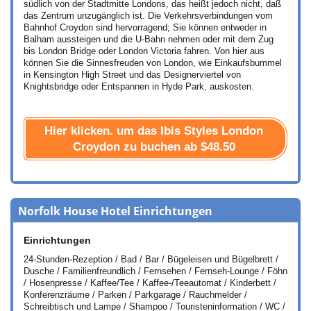
südlich von der Stadtmitte Londons, das heißt jedoch nicht, daß
das Zentrum unzugänglich ist. Die Verkehrsverbindungen vom
Bahnhof Croydon sind hervorragend; Sie können entweder in
Balham aussteigen und die U-Bahn nehmen oder mit dem Zug
bis London Bridge oder London Victoria fahren. Von hier aus
können Sie die Sinnesfreuden von London, wie Einkaufsbummel
in Kensington High Street und das Designerviertel von
Knightsbridge oder Entspannen in Hyde Park, auskosten.
Hier klicken. um das Ibis Styles London
Croydon zu buchen ab
$48.50
Norfolk House Hotel Einrichtungen
Einrichtungen
24-Stunden-Rezeption / Bad / Bar / Bügeleisen und Bügelbrett /
Dusche / Familienfreundlich / Fernsehen / Fernseh-Lounge / Föhn
/ Hosenpresse / Kaffee/Tee / Kaffee-/Teeautomat / Kinderbett /
Konferenzräume / Parken / Parkgarage / Rauchmelder /
Schreibtisch und Lampe / Shampoo / Touristeninformation / WC /