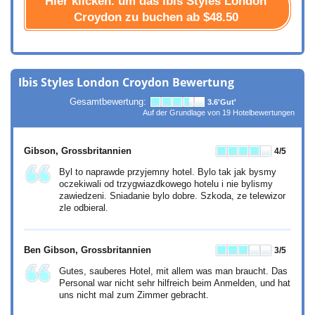
Hier klicken. um das Ibis Styles London
Croydon zu buchen ab
$48.50
Ibis Styles London Croydon Bewertung
Gesamtbewertung:
3.6
'Gut'
Auf der Grundlage von
19
Hotelbewertungen
Gibson
, Grossbritannien
4
/5
Byl to naprawde przyjemny hotel. Bylo tak jak bysmy
oczekiwali od trzygwiazdkowego hotelu i nie bylismy
zawiedzeni. Sniadanie bylo dobre. Szkoda, ze telewizor
zle odbieral.
Ben Gibson
, Grossbritannien
3
/5
Gutes, sauberes Hotel, mit allem was man braucht. Das
Personal war nicht sehr hilfreich beim Anmelden, und hat
uns nicht mal zum Zimmer gebracht.