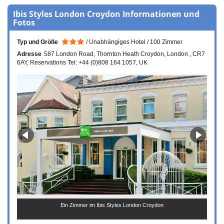
Ibis Styles London Croydon Informationen und
Fotos
Typ und Größe
Unabhängiges Hotel
100 Zimmer
Adresse
587 London Road
Thornton Heath Croydon
London
CR7
6AY, Reservations Tel: +44 (0)808 164 1057
UK
Ein Zimmer im Ibis Styles London Croydon