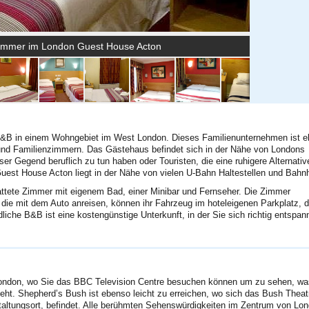
immer im London Guest House Acton
B&B in einem Wohngebiet im West London. Dieses Familienunternehmen ist e
 und Familienzimmern. Das Gästehaus befindet sich in der Nähe von Londons
eser Gegend beruflich zu tun haben oder Touristen, die eine ruhigere Alternativ
uest House Acton liegt in der Nähe von vielen U-Bahn Haltestellen und Bahn
ttete Zimmer mit eigenem Bad, einer Minibar und Fernseher. Die Zimmer
, die mit dem Auto anreisen, können ihr Fahrzeug im hoteleigenen Parkplatz, d
liche B&B ist eine kostengünstige Unterkunft, in der Sie sich richtig entspan
London, wo Sie das BBC Television Centre besuchen können um zu sehen, wa
geht. Shepherd’s Bush ist ebenso leicht zu erreichen, wo sich das Bush Theat
taltungsort, befindet. Alle berühmten Sehenswürdigkeiten im Zentrum von Lo