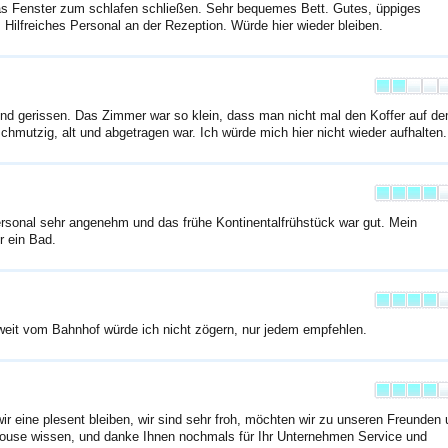
s Fenster zum schlafen schließen. Sehr bequemes Bett. Gutes, üppiges
 Hilfreiches Personal an der Rezeption. Würde hier wieder bleiben.
und gerissen. Das Zimmer war so klein, dass man nicht mal den Koffer auf d
hmutzig, alt und abgetragen war. Ich würde mich hier nicht wieder aufhalten.
ersonal sehr angenehm und das frühe Kontinentalfrühstück war gut. Mein
r ein Bad.
eit vom Bahnhof würde ich nicht zögern, nur jedem empfehlen.
r eine plesent bleiben, wir sind sehr froh, möchten wir zu unseren Freunden
ouse wissen, und danke Ihnen nochmals für Ihr Unternehmen Service und