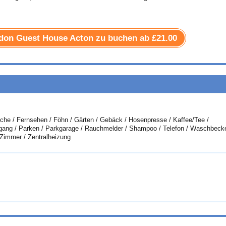
ndon Guest House Acton zu buchen ab
£21.00
che / Fernsehen / Föhn / Gärten / Gebäck / Hosenpresse / Kaffee/Tee /
sgang / Parken / Parkgarage / Rauchmelder / Shampoo / Telefon / Waschbeck
immer / Zentralheizung