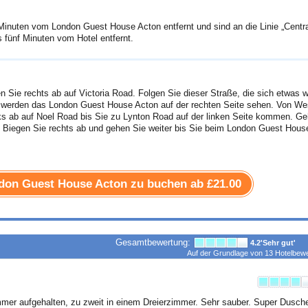
 Minuten vom London Guest House Acton entfernt und sind an die Linie „Centra
 fünf Minuten vom Hotel entfernt.
n Sie rechts ab auf Victoria Road. Folgen Sie dieser Straße, die sich etwas w
e werden das London Guest House Acton auf der rechten Seite sehen. Von We
nks ab auf Noel Road bis Sie zu Lynton Road auf der linken Seite kommen. G
. Biegen Sie rechts ab und gehen Sie weiter bis Sie beim London Guest Hous
ndon Guest House Acton zu buchen ab
£21.00
Gesamtbewertung:
4.2
'Sehr gut'
Auf der Grundlage von
13
Hotelbewe
er aufgehalten, zu zweit in einem Dreierzimmer. Sehr sauber. Super Dusch