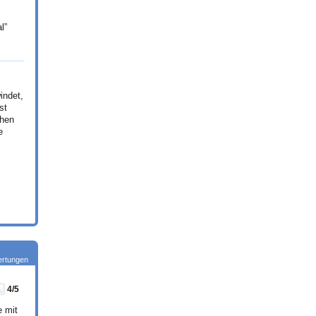
l”
indet,
st
ehen
e
rtungen
4
/5
e mit