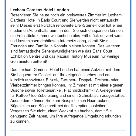
Lexham Gardens Hotel London
Reservieren Sie heute noch ein preiswertes Zimmer im Lexham
Gardens Hotel in Earls Court und Sie werden nicht enttäuscht
sein! Dieses erst kürzlich renovierte Drei-Sterne-Hotel hat einen
modernen Aufenthaltsraum, in dem Sie sich entspannen können,
ein Frühstückszimmer wo kontinentales Frühstück serviert wird,
und kostenlosen drahtlosen Internetzugang, damit Sie mit
Freunden und Familie in Kontakt bleiben können. Des weiteren
sind fantastische Sehenswürdigkeiten wie das Earls Court
Exhibition Centre und das Natural History Museum nur wenige
Gehminuten entfernt!
Das Lexham Gardens Hotel London hat einen Aufzug, mit dem
Sie bequem Ihr Gepäck auf Ihr zeitgenössisches und erst
kürzlich renoviertes Einzel-, Zweibett-, Doppel-, Dreibett- oder
Vierbettzimmer bringen können. Ihr Zimmer ist mit einer eigenen
Dusche sowie Toilettenartikel, Flachbildschirm-TV, Gelegenheit
für Kaffee-/Tee-Zubereitung und einem Schreibtisch ausgestattet.
Ausserdem können Sie zum Beispiel einen Haartrockner,
Bügeleisen und Bügelbrett bei der Rezeption ausleihen.
Vergessen Sie nicht, einen Weckruf zu buchen, damit Sie
genügend Zeit haben, um Ihre aufregende Umgebung erkunden
zu können.