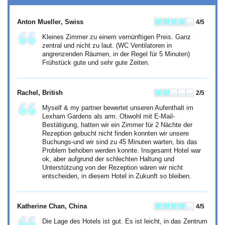
Anton Mueller
, Swiss
4
/5
Kleines Zimmer zu einem vernünftigen Preis. Ganz
zentral und nicht zu laut. (WC Ventilatoren in
angrenzenden Räumen, in der Regel für 5 Minuten)
Frühstück gute und sehr gute Zeiten.
Rachel
, British
2
/5
Myself & my partner bewertet unseren Aufenthalt im
Lexham Gardens als arm. Obwohl mit E-Mail-
Bestätigung, hatten wir ein Zimmer für 2 Nächte der
Rezeption gebucht nicht finden konnten wir unsere
Buchungs-und wir sind zu 45 Minuten warten, bis das
Problem behoben werden konnte. Insgesamt Hotel war
ok, aber aufgrund der schlechten Haltung und
Unterstützung von der Rezeption wären wir nicht
entscheiden, in diesem Hotel in Zukunft so bleiben.
Katherine Chan
, China
4
/5
Die Lage des Hotels ist gut. Es ist leicht, in das Zentrum