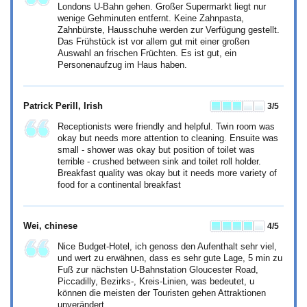
Londons U-Bahn gehen. Großer Supermarkt liegt nur
wenige Gehminuten entfernt. Keine Zahnpasta,
Zahnbürste, Hausschuhe werden zur Verfügung gestellt.
Das Frühstück ist vor allem gut mit einer großen
Auswahl an frischen Früchten. Es ist gut, ein
Personenaufzug im Haus haben.
Patrick Perill
, Irish
3
/5
Receptionists were friendly and helpful. Twin room was
okay but needs more attention to cleaning. Ensuite was
small - shower was okay but position of toilet was
terrible - crushed between sink and toilet roll holder.
Breakfast quality was okay but it needs more variety of
food for a continental breakfast
Wei
, chinese
4
/5
Nice Budget-Hotel, ich genoss den Aufenthalt sehr viel,
und wert zu erwähnen, dass es sehr gute Lage, 5 min zu
Fuß zur nächsten U-Bahnstation Gloucester Road,
Piccadilly, Bezirks-, Kreis-Linien, was bedeutet, u
können die meisten der Touristen gehen Attraktionen
unverändert.