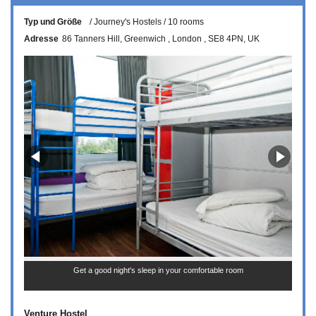
Typ und Größe
Journey's Hostels
10 rooms
Adresse
86 Tanners Hill
Greenwich
London
SE8 4PN
UK
Get a good night's sleep in your comfortable room
Venture Hostel