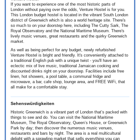
If you want to experience one of the most historic parts of
London without paying over the odds, Venture Hostel is for you.
This London budget hostel is located in the vibrant South London
district of Greenwich which is also a world heritage site. There's
so much to on your doorstep here, including The Cutty Sark, The
Royal Observatory and the National Maritime Museum. There's
lively music venues, great restaurants and the quirky Greenwich
market.
As well as being perfect for any budget, newly refurbished
Venture Hostel is bright and friendly. It's conveniently attached to
a traditional English pub with a unique twist - you'll have an
eclectic mix of live music, traditional Jamaican cooking and
discounted drinks right on your doorstep. Facilities include free
linen, hot showers, a pool table, a communal fridge and
microwave, a bar, cafe shop, lounge area, and FREE WiFi, that
all make for a comfortable stay.
Sehenswürdigkeiten
Historic Greenwich is a vibrant part of London that’s packed with
things to see and do. You can visit the National Maritime
Museum, The Royal Observatory, Queen’s House, or Greenwich
Park by day; then discover the numerous music venues,
restaurants and bars by night. The area is a real multicultural
delight with a sprawling market that sells everything you can