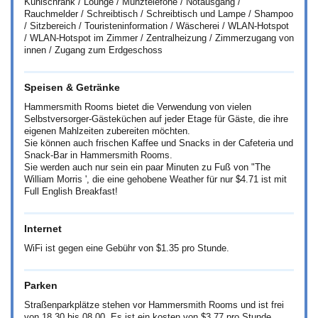
Kühlschrank / Lounge / Münztelefone / Notausgang /
Rauchmelder / Schreibtisch / Schreibtisch und Lampe / Shampoo
/ Sitzbereich / Touristeninformation / Wäscherei / WLAN-Hotspot
/ WLAN-Hotspot im Zimmer / Zentralheizung / Zimmerzugang von
innen / Zugang zum Erdgeschoss
Speisen & Getränke
Hammersmith Rooms bietet die Verwendung von vielen
Selbstversorger-Gästeküchen auf jeder Etage für Gäste, die ihre
eigenen Mahlzeiten zubereiten möchten.
Sie können auch frischen Kaffee und Snacks in der Cafeteria und
Snack-Bar in Hammersmith Rooms.
Sie werden auch nur sein ein paar Minuten zu Fuß von "The
William Morris ', die eine gehobene Weather für nur
$4.71
ist mit
Full English Breakfast!
Internet
WiFi ist gegen eine Gebühr von
$1.35
pro Stunde.
Parken
Straßenparkplätze stehen vor Hammersmith Rooms und ist frei
von 18.30 bis 08.00. Es ist ein kosten von
$3.77
pro Stunde