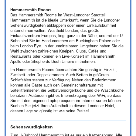
Hammersmith Rooms
Das Hammersmith Rooms im West-Londoner Stadtteil
Hammersmith ist die ideale Unterkunft, wenn Sie die Londoner
Sehenswürdigkeiten abklappern oder einen Einkaufsbummel
unternehmen wollen. Westfield London, das größte
Einkaufszentrum Europas, liegt ganz in der Nähe, und mit der U-
Bahn sind Sie im Handumdrehen am Buckingham Palace oder
beim London Eye. In der unmittelbaren Umgebung haben Sie die
Wahl zwischen zahlreichen Kneipen, Clubs, Cafés und
Restaurants oder können ein Live-Konzert im Hammersmith
Apollo oder Shepherds Bush Empire mitnehmen.
Im Hammersmith Rooms übernachten Sie günstig in Einzel-,
Zweibett- oder Doppelzimmern. Auch Betten in größeren
Schlafsälen stehen zur Verfügung. Neben den Badezimmern
können alle Gäste auch den Gemeinschaftsraum mit
Satellitfernseher, die Selbstversorgerküche und die Waschküche
benutzen. Außerdem gibt es Internetzugang über WiFi, so dass
Sie mit dem eigenen Laptop bequem im Internet surfen können.
Buchen Sie jetzt Ihren Aufenthalt in diesem Londoner Hotel,
dessen Lage so günstig ist wie seine Preise!
Sehenswürdigkeiten
Zum U-Bahnhof Hammersmith ist es nur ein Katzensprung. Alle