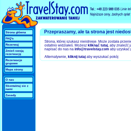
Przepraszamy, ale ta strona jest niedos
Strona główna
FAQ's
Strona, której szukasz nieistnieje. Może została przeni
Rezerwuj
ostatnio widziałeś. Możesz
kliknąć tutaj
, aby znaleźć 
napisać do nas na
info@travelstay.com
aby uzyskać
Zmień swoją
rezerwację
Alternatywnie,
kliknij tutaj
aby wyszukać pokój
Rezerwacje
grupowe
Mapa strony
O nas
Skontaktuj sie z
nami
Zasady