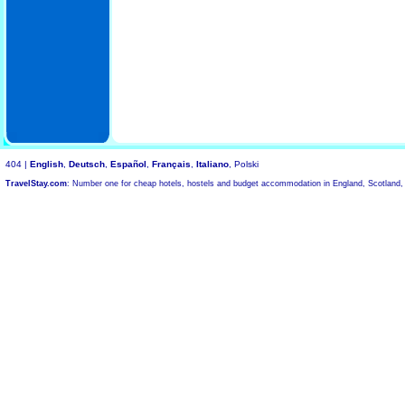
404 |
English
,
Deutsch
,
Español
,
Français
,
Italiano
, Polski
TravelStay.com
: Number one for cheap hotels, hostels and budget accommodation in England, Scotland,