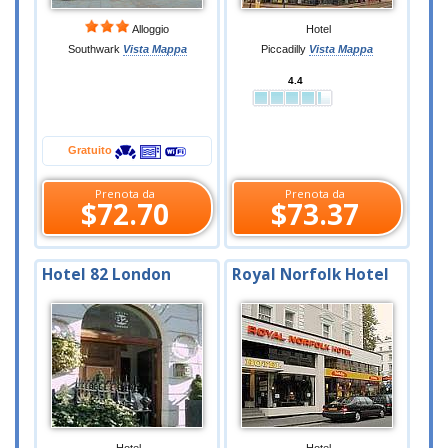
Alloggio
Hotel
Southwark
Vista Mappa
Piccadilly
Vista Mappa
4.4
Gratuito
Prenota da
Prenota da
$72.70
$73.37
Hotel 82 London
Royal Norfolk Hotel