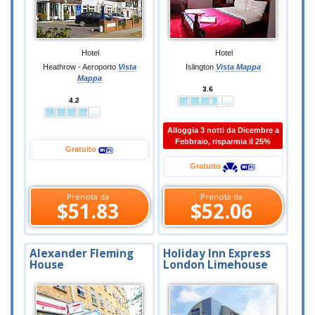
Hotel
Hotel
Heathrow - Aeroporto
Vista
Islington
Vista Mappa
Mappa
3.6
4.2
Alloggia 3 notti da Dicembre a
Febbraio, risparmia il 25%
Gratuito
Gratuito
Prenota da
Prenota da
$51.83
$52.06
Alexander Fleming
Holiday Inn Express
House
London Limehouse