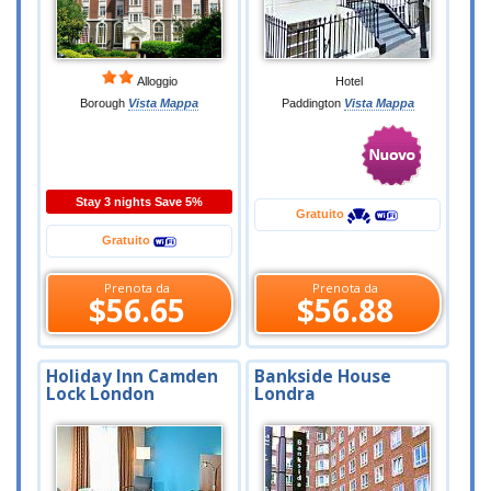
Alloggio
Hotel
Borough
Vista Mappa
Paddington
Vista Mappa
Stay 3 nights Save 5%
Gratuito
Gratuito
Prenota da
Prenota da
$56.65
$56.88
Holiday Inn Camden
Bankside House
Lock London
Londra