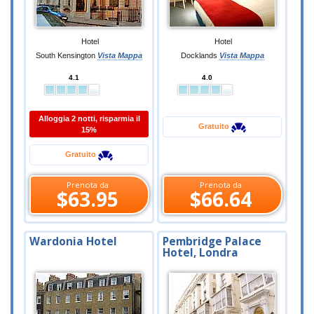
Hotel
Hotel
South Kensington
Vista Mappa
Docklands
Vista Mappa
4.1
4.0
Alloggia 2 notti, risparmia il
Gratuito
15%
Gratuito
Prenota da
Prenota da
$63.95
$66.64
Wardonia Hotel
Pembridge Palace
Hotel, Londra