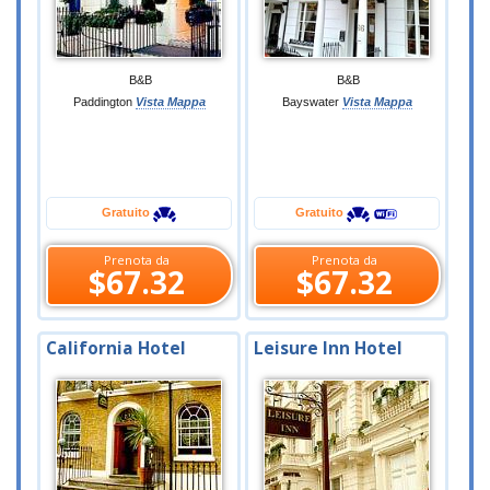
B&B
B&B
Paddington
Vista Mappa
Bayswater
Vista Mappa
Gratuito
Gratuito
Prenota da
Prenota da
$67.32
$67.32
California Hotel
Leisure Inn Hotel