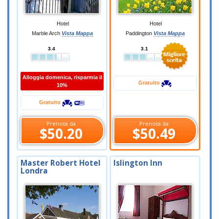
Hotel
Hotel
Marble Arch
Vista Mappa
Paddington
Vista Mappa
3.4
3.1
Alloggia domenica, risparmia il
Gratuito
10%
Gratuito
Prenota da
Prenota da
$50.20
$50.49
Master Robert Hotel
Islington Inn
Londra