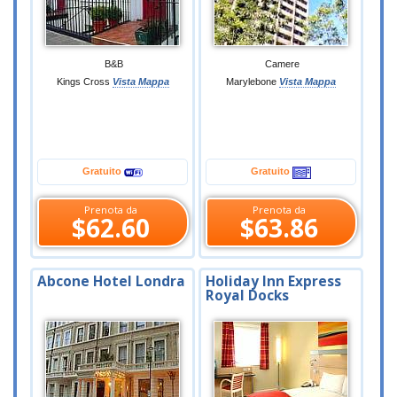
B&B
Camere
Kings Cross
Vista Mappa
Marylebone
Vista Mappa
Gratuito
Gratuito
Prenota da
Prenota da
$62.60
$63.86
Abcone Hotel Londra
Holiday Inn Express
Royal Docks