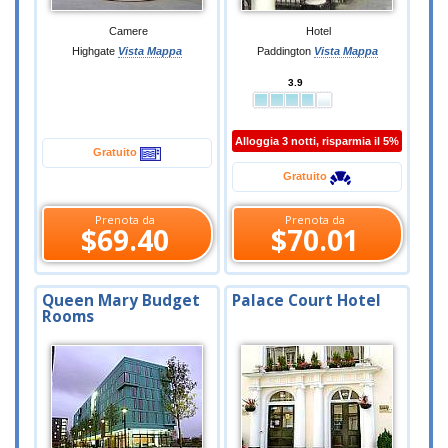
Camere
Hotel
Highgate
Vista Mappa
Paddington
Vista Mappa
3.9
Alloggia 3 notti, risparmia il 5%
Gratuito
Gratuito
Prenota da
Prenota da
$69.40
$70.01
Queen Mary Budget
Palace Court Hotel
Rooms