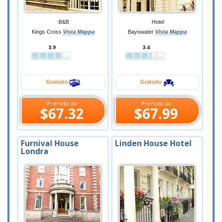
B&B
Hotel
Kings Cross
Vista Mappa
Bayswater
Vista Mappa
3.9
3.4
Gratuito
Gratuito
Prenota da
Prenota da
$67.32
$67.99
Furnival House
Linden House Hotel
Londra