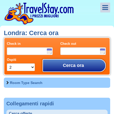
Londra: Cerca ora
Check in
Check out
Ospiti
Cerca ora
Room Type Search
Collegamenti rapidi
Cerca offerte