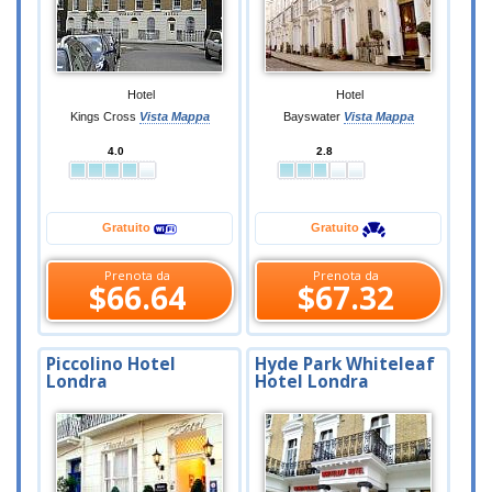
Hotel
Hotel
Kings Cross
Vista Mappa
Bayswater
Vista Mappa
4.0
2.8
Gratuito
Gratuito
Prenota da
Prenota da
$66.64
$67.32
Piccolino Hotel
Hyde Park Whiteleaf
Londra
Hotel Londra