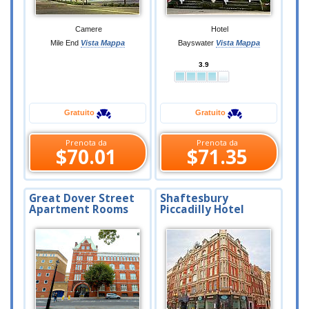
Camere
Hotel
Mile End
Vista Mappa
Bayswater
Vista Mappa
3.9
Gratuito
Gratuito
Prenota da
Prenota da
$70.01
$71.35
Great Dover Street
Shaftesbury
Apartment Rooms
Piccadilly Hotel