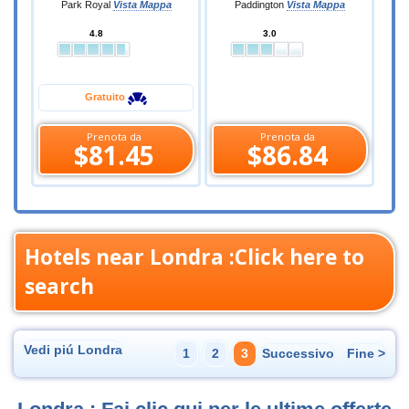
Park Royal
Vista Mappa
Paddington
Vista Mappa
4.8
3.0
Gratuito
Prenota da
Prenota da
$81.45
$86.84
Hotels near Londra :Click here to
search
Vedi piú Londra
1
2
3
Successivo
Fine >