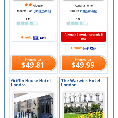
Alloggio
Appartamento
Regents Park
Vista Mappa
Kilburn
Vista Mappa
4.2
3.9
Alloggia 3 notti, risparmia il
Gratuito
10%
Gratuito
Prenota da
Prenota da
$49.81
$49.99
Griffin House Hotel
The Warwick Hotel
Londra
London