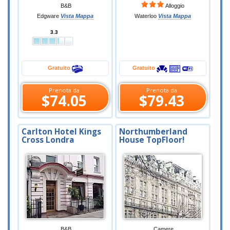
B&B
Alloggio
Edgware
Vista Mappa
Waterloo
Vista Mappa
3.3
Gratuito
Gratuito
Prenota da
Prenota da
$74.05
$79.43
Carlton Hotel Kings
Northumberland
Cross Londra
House TopFloor!
B&B
Camere