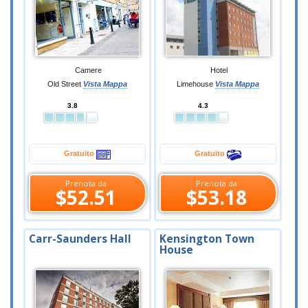
Camere
Hotel
Old Street
Vista Mappa
Limehouse
Vista Mappa
3.8
4.3
Gratuito
Gratuito
Prenota da
Prenota da
$52.51
$53.18
Carr-Saunders Hall
Kensington Town
House