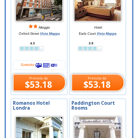
Alloggio
Hotel
Oxford Street
Vista Mappa
Earls Court
Vista Mappa
4.3
3.9
Gratuito
Prenota da
Prenota da
$53.18
$53.18
Romanos Hotel
Paddington Court
Londra
Rooms