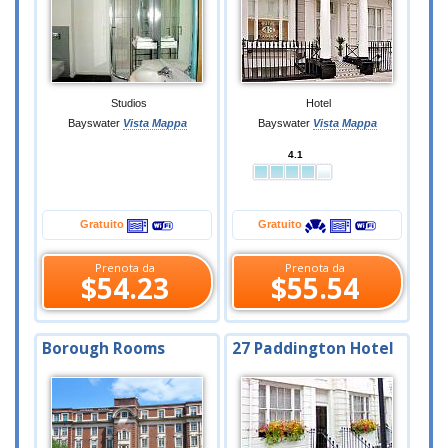
Studios
Hotel
Bayswater
Vista Mappa
Bayswater
Vista Mappa
4.1
Gratuito
Gratuito
Prenota da
Prenota da
$54.23
$55.54
Borough Rooms
27 Paddington Hotel