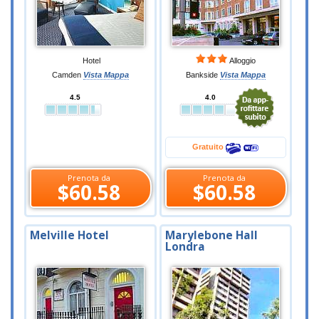
Hotel
Alloggio
Camden
Vista Mappa
Bankside
Vista Mappa
4.5
4.0
Gratuito
Prenota da
Prenota da
$60.58
$60.58
Melville Hotel
Marylebone Hall
Londra