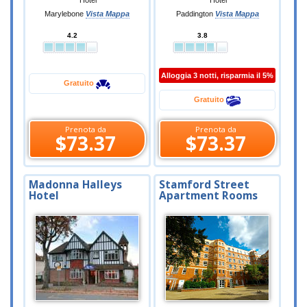
Hotel
Hotel
Marylebone
Vista Mappa
Paddington
Vista Mappa
4.2
3.8
Alloggia 3 notti, risparmia il 5%
Gratuito
Gratuito
Prenota da
Prenota da
$73.37
$73.37
Madonna Halleys
Stamford Street
Hotel
Apartment Rooms