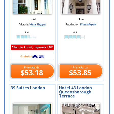
Hotel
Hotel
Victoria
Vista Mappa
Paddington
Vista Mappa
3.4
4.1
Alloggia 3 notti, risparmia il 5%
Gratuito
Prenota da
Prenota da
$53.18
$53.85
39 Suites London
Hotel 43 London
Queensborough
Terrace