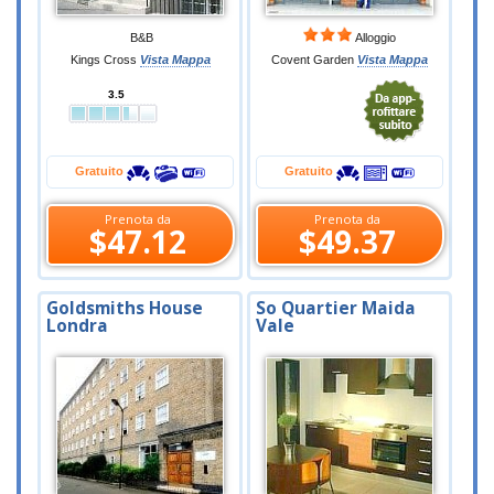
B&B
Alloggio
Kings Cross
Vista Mappa
Covent Garden
Vista Mappa
3.5
Gratuito
Gratuito
Prenota da
Prenota da
$47.12
$49.37
Goldsmiths House
So Quartier Maida
Londra
Vale