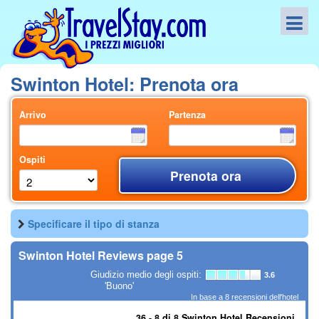
Swinton Hotel: Prenota ora
Arrivo
Partenza
Ospiti
Prenota ora
Specificare il tipo di stanza
Swinton Hotel Reviews page 5
Giudizio medio degli ospiti:
3.6
'Buono'
In base a
8
recensioni dell'hotel
36 - 8 di 8 Swinton Hotel Recensioni