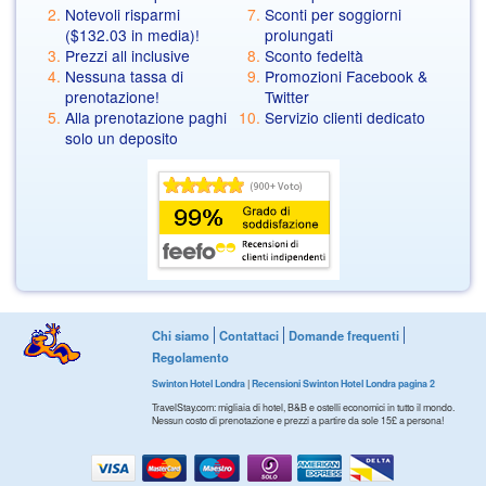
Notevoli risparmi
Sconti per soggiorni
(
$132.03
in media)!
prolungati
Prezzi all inclusive
Sconto fedeltà
Nessuna tassa di
Promozioni Facebook &
prenotazione!
Twitter
Alla prenotazione paghi
Servizio clienti dedicato
solo un deposito
Chi siamo
Contattaci
Domande frequenti
Regolamento
Swinton Hotel Londra
|
Recensioni Swinton Hotel Londra pagina 2
TravelStay.com: migliaia di hotel, B&B e ostelli economici in tutto il mondo.
Nessun costo di prenotazione e prezzi a partire da sole 15£ a persona!