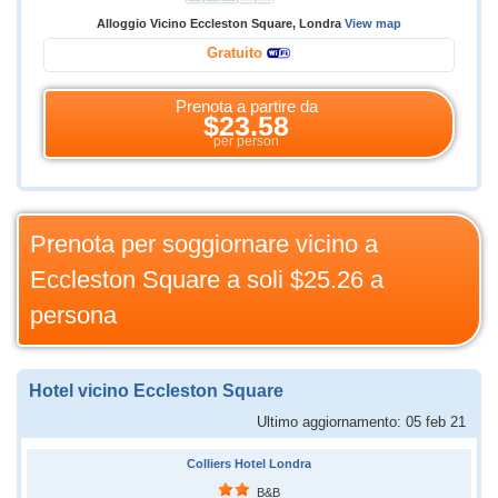
Alloggio Vicino Eccleston Square, Londra
View map
Gratuito
Prenota a partire da
$23.58
per person
Prenota per soggiornare vicino a
Eccleston Square a soli
$25.26
a
persona
Hotel vicino Eccleston Square
Ultimo aggiornamento: 05 feb 21
Colliers Hotel Londra
B&B