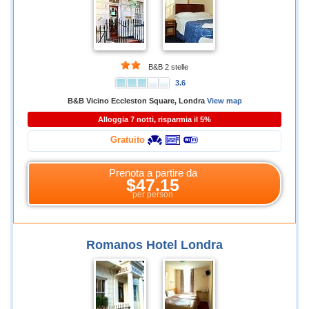
B&B 2 stelle
3.6
B&B Vicino Eccleston Square, Londra
View map
Alloggia 7 notti, risparmia il 5%
Gratuito
Prenota a partire da
$47.15
per person
Romanos Hotel Londra