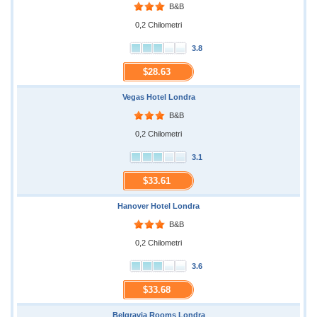
B&B
0,2 Chilometri
3.8
$28.63
Vegas Hotel Londra
B&B
0,2 Chilometri
3.1
$33.61
Hanover Hotel Londra
B&B
0,2 Chilometri
3.6
$33.68
Belgravia Rooms Londra