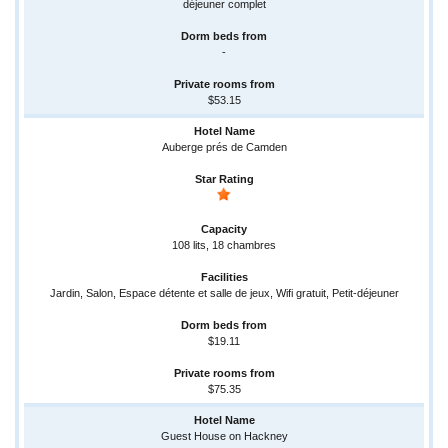
déjeuner complet
-
$53.15
Auberge prés de Camden
108 lits, 18 chambres
Jardin, Salon, Espace détente et salle de jeux, Wifi gratuit, Petit-déjeuner
$19.11
$75.35
Guest House on Hackney