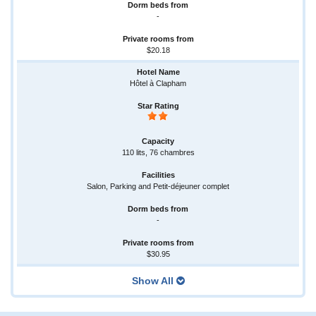
-
$20.18
Hôtel à Clapham
110 lits, 76 chambres
Salon, Parking and Petit-déjeuner complet
-
$30.95
Show All