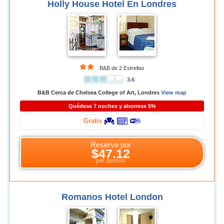
Holly House Hotel En Londres
B&B de 2 Estrellas
3.6
B&B Cerca de Chelsea College of Art, Londres
View map
Quédese 7 noches y ahorrese 5%
Gratis
Reserve por
$47.12
per person
Romanos Hotel London