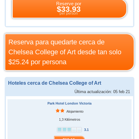
Reserve por
$33.93
per person
Reserva para quedarte cerca de
Chelsea College of Art desde tan solo
$25.24
por persona
Hoteles cerca de Chelsea College of Art
Última actualización: 05 feb 21
Park Hotel London Victoria
Alojamiento
1,3 Kilómetros
3.1