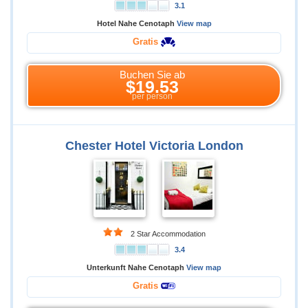
3.1
Hotel Nahe Cenotaph
View map
Gratis
Buchen Sie ab
$19.53
per person
Chester Hotel Victoria London
2 Star Accommodation
3.4
Unterkunft Nahe Cenotaph
View map
Gratis